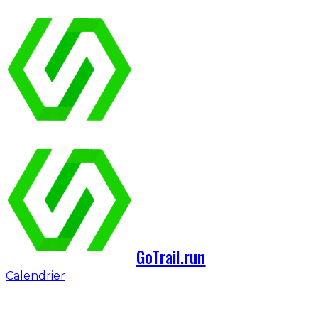
GoTrail.run
Calendrier