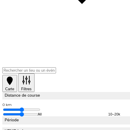
Carte
Filtres
Distance de course
0 km
All
10–20k
Période