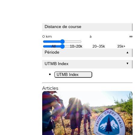
Distance de course
0 km
à
∞
All
10–20k
20–35k
35k+
Période
▲
UTMB Index
▼
UTMB Index
Articles