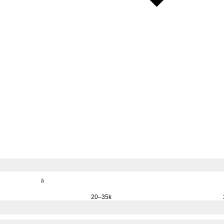
à
20–35k