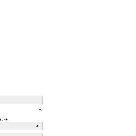
∞
35k+
▲