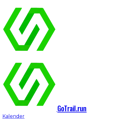
GoTrail.run
Kalender