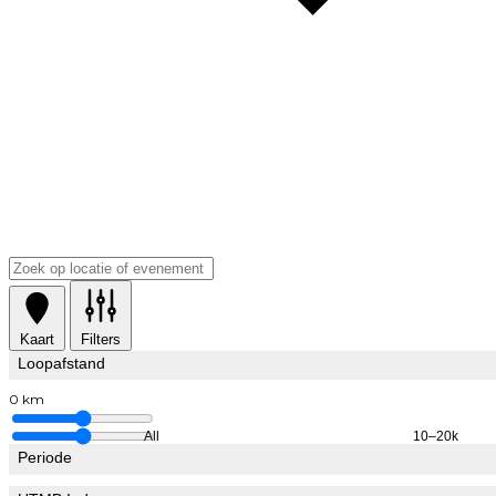
Kaart
Filters
Loopafstand
0 km
All
10–20k
Periode