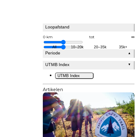
Loopafstand
0 km
tot
∞
All
10–20k
20–35k
35k+
Periode
▲
UTMB Index
▼
UTMB Index
Artikelen