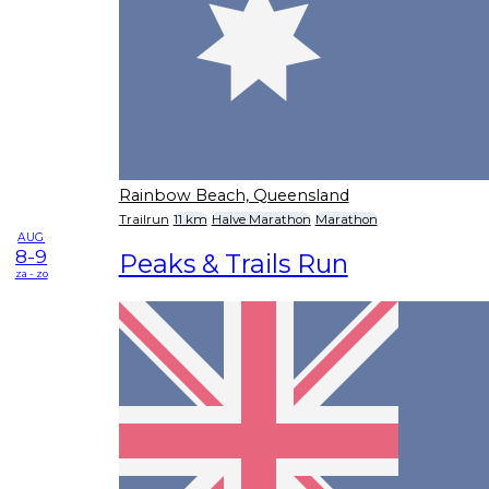
Rainbow Beach, Queensland
Trailrun
11 km
Halve Marathon
Marathon
AUG
8-9
Peaks & Trails Run
za - zo