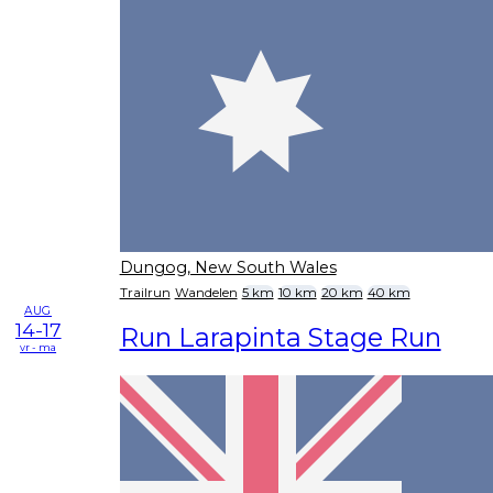
Dungog, New South Wales
Trailrun
Wandelen
5 km
10 km
20 km
40 km
AUG
14-17
Run Larapinta Stage Run
vr - ma