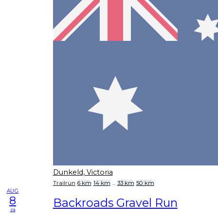
Dunkeld, Victoria
Trailrun
6 km
14 km
...
33 km
50 km
AUG
8
Backroads Gravel Run
za