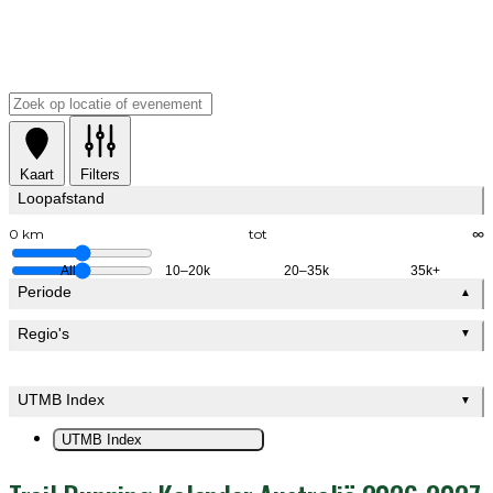
Kaart
Filters
Loopafstand
0 km
tot
∞
All
10–20k
20–35k
35k+
Periode
▲
Regio's
▼
UTMB Index
▼
UTMB Index