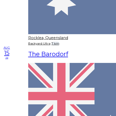
Rocklea, Queensland
Backyard Ultra
7 km
AUG
15
The Barodorf
za