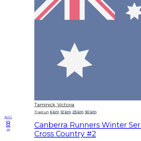
Taminick, Victoria
Trailrun
6 km
12 km
25 km
50 km
AUG
8
Canberra Runners Winter Seri
za
Cross Country #2