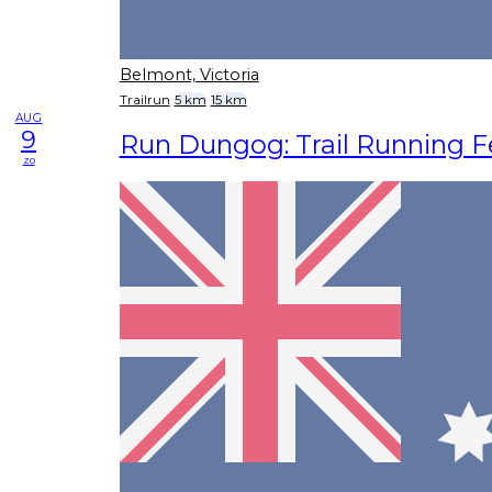
Belmont, Victoria
Trailrun
5 km
15 km
AUG
9
Run Dungog: Trail Running Fe
zo