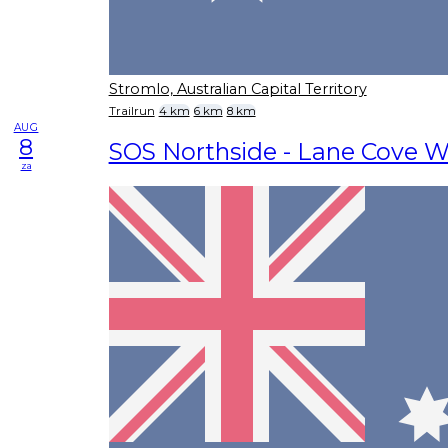
Stromlo, Australian Capital Territory
Trailrun
4 km
6 km
8 km
AUG
8
SOS Northside - Lane Cove W
za