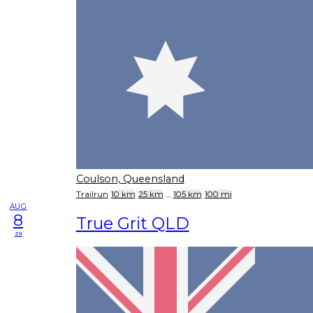
Coulson, Queensland
Trailrun
10 km
25 km
...
105 km
100 mi
AUG
8
True Grit QLD
za