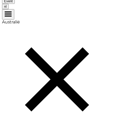
Event
nl
Australië