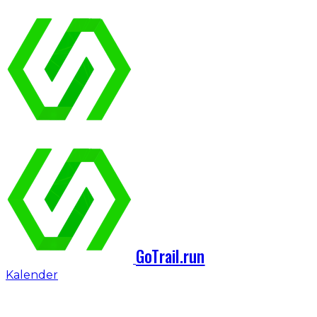
GoTrail.run
Kalender