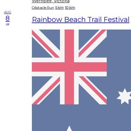
Werribee, Victoria
Obstacle Run
5 km
10 km
AUG
8
Rainbow Beach Trail Festival
za