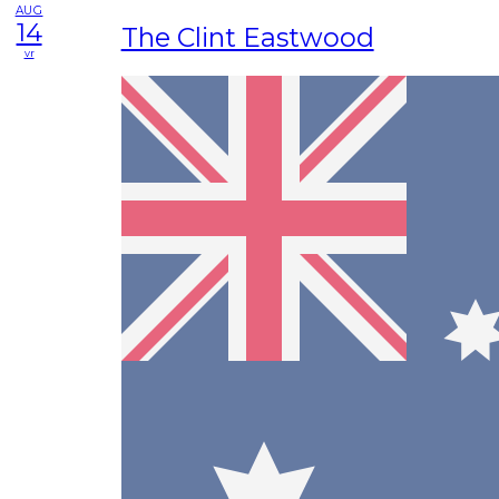
AUG
14
The Clint Eastwood
vr