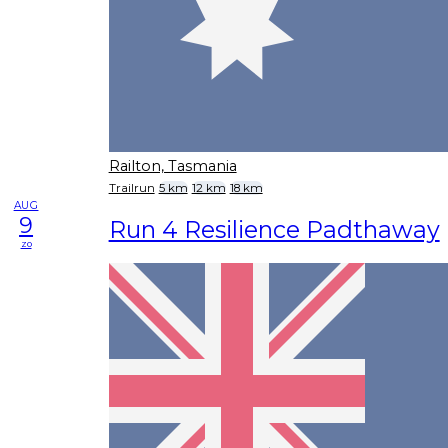
Railton, Tasmania
Trailrun
5 km
12 km
18 km
AUG
9
Run 4 Resilience Padthaway
zo