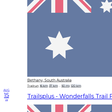
Bethany, South Australia
Trailrun
16 km
37 km
...
50 mi
120 km
AUG
15
Trailsplus - Wonderfalls Trail
za