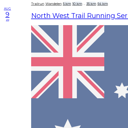
Trailrun
Wandelen
5 km
10 km
...
35 km
54 km
AUG
9
North West Trail Running Seri
zo