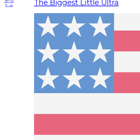
9-11
The Biggest Little Ultra
fr - so