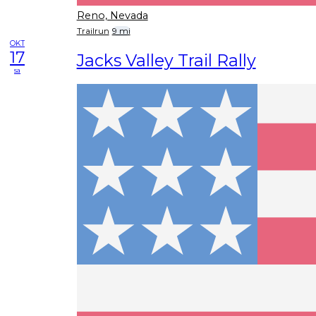
Reno, Nevada
Trailrun
9 mi
OKT
17
Jacks Valley Trail Rally
sa