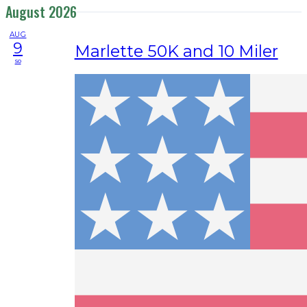
August 2026
AUG
9
Marlette 50K and 10 Miler
so