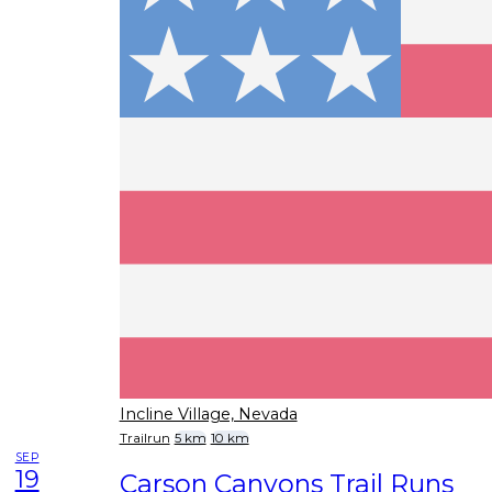
Incline Village, Nevada
Trailrun
5 km
10 km
SEP
19
Carson Canyons Trail Runs