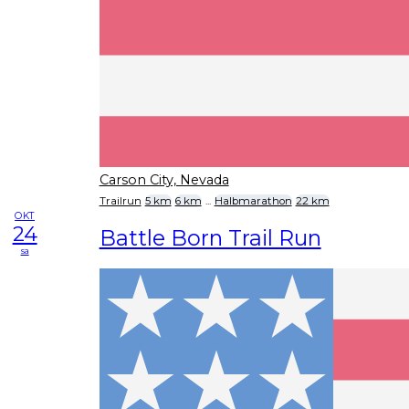
Carson City, Nevada
Trailrun
5 km
6 km
...
Halbmarathon
22 km
OKT
24
Battle Born Trail Run
sa