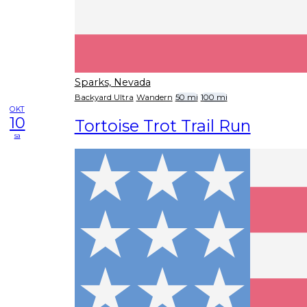
Sparks, Nevada
Backyard Ultra
Wandern
50 mi
100 mi
OKT
10
Tortoise Trot Trail Run
sa