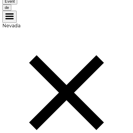
Event
de
Nevada