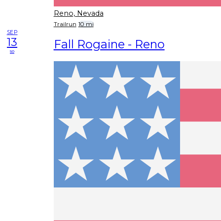
Reno, Nevada
Trailrun
10 mi
SEP
13
Fall Rogaine - Reno
so