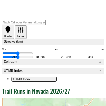
Karte
Filter
Strecke (km)
0 km
bis
∞
Alle
10–20k
20–35k
35k+
Zeitraum
▲
UTMB Index
▼
UTMB Index
Trail Runs in Nevada 2026/27