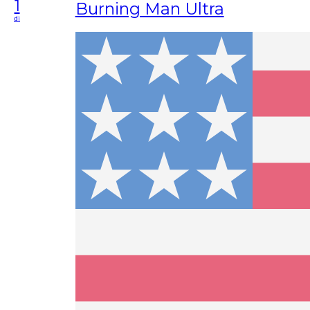
1
Burning Man Ultra
di