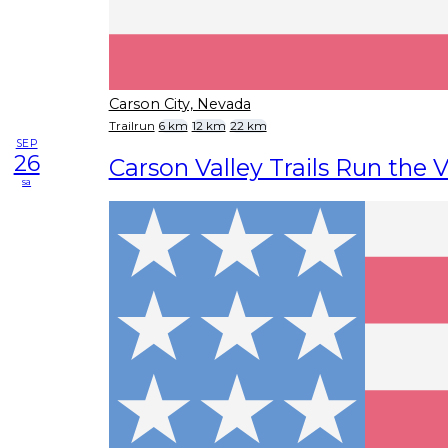
Carson City, Nevada
Trailrun
6 km
12 km
22 km
SEP
26
Carson Valley Trails Run the V
sa