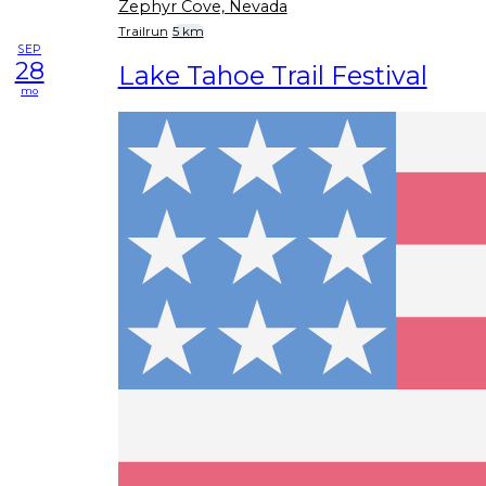
Zephyr Cove, Nevada
Trailrun
5 km
SEP
28
Lake Tahoe Trail Festival
mo