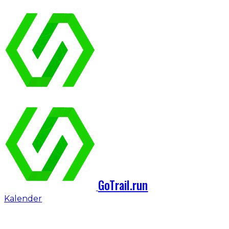
GoTrail.run
Kalender