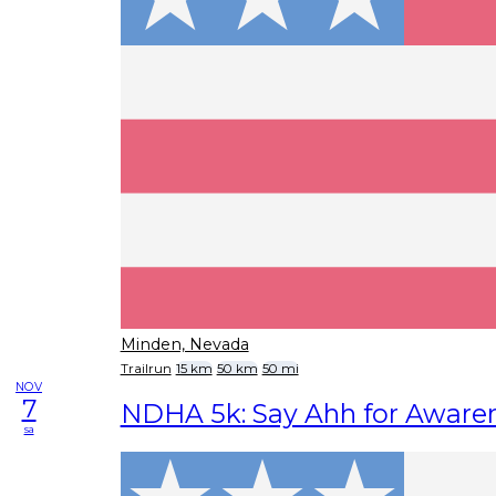
Minden, Nevada
Trailrun
15 km
50 km
50 mi
NOV
7
NDHA 5k: Say Ahh for Aware
sa