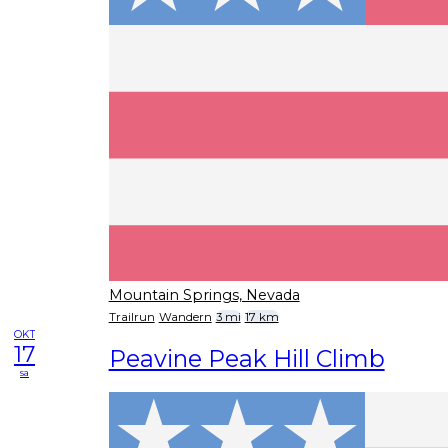
Mountain Springs, Nevada
Trailrun
Wandern
3 mi
17 km
OKT
17
Peavine Peak Hill Climb
sa