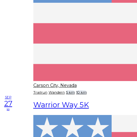
Carson City, Nevada
Trailrun
Wandern
5 km
10 km
SEP
27
Warrior Way 5K
so