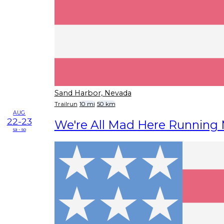
Sand Harbor, Nevada
Trailrun
10 mi
50 km
AUG
22-23
We're All Mad Here Runnin
sa - so