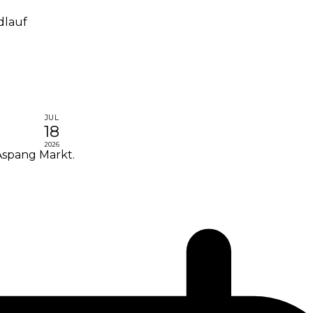
dlauf
JUL
18
2026
Aspang Markt.