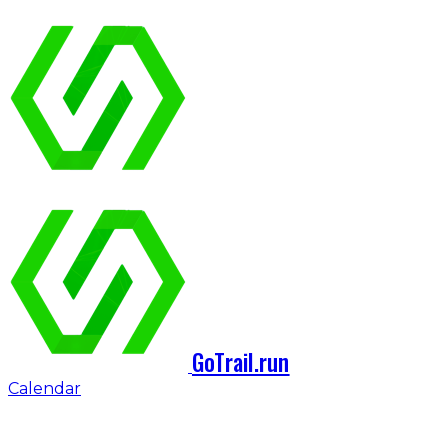
GoTrail.run
Calendar