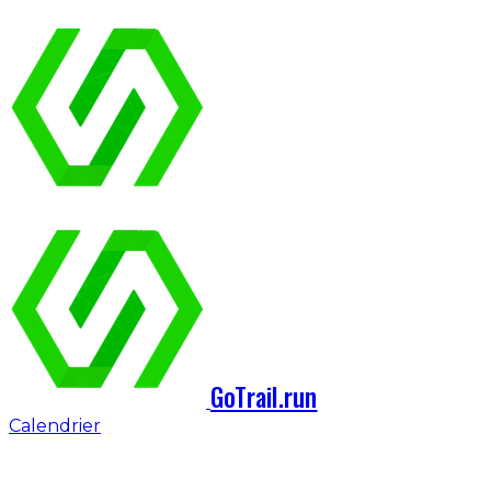
GoTrail.run
Calendrier