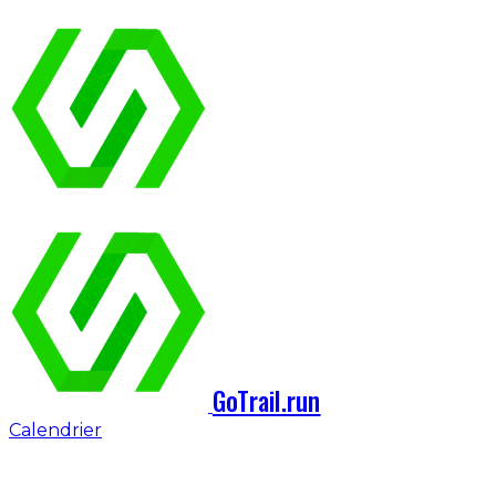
GoTrail.run
Calendrier