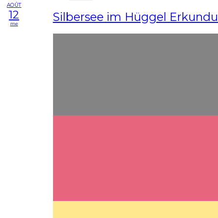
AOÛT
12
Silbersee im Hüggel Erkundu
me