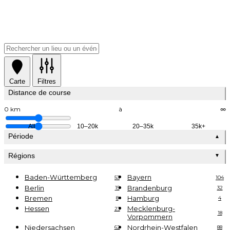
Carte
Filtres
Distance de course
0 km
à
∞
All
10–20k
20–35k
35k+
Période
▲
Régions
▼
Baden-Württemberg
Bayern
53
104
Berlin
Brandenburg
15
32
Bremen
Hamburg
8
4
Hessen
Mecklenburg-
23
18
Vorpommern
Niedersachsen
Nordrhein-Westfalen
62
88