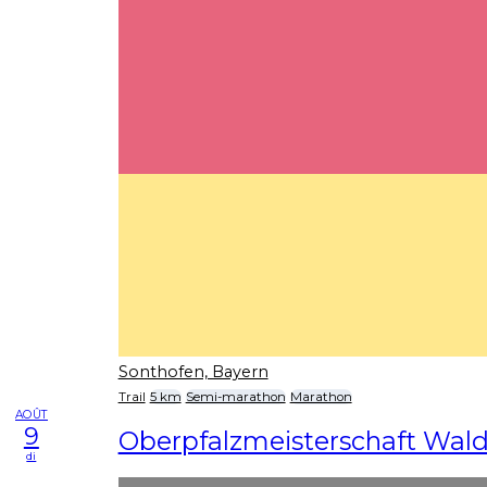
Sonthofen, Bayern
Trail
5 km
Semi-marathon
Marathon
AOÛT
9
Oberpfalzmeisterschaft Wald
di