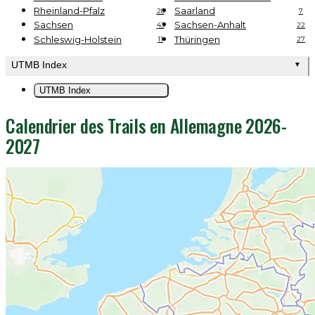
Rheinland-Pfalz
Saarland
28
7
Sachsen
Sachsen-Anhalt
43
22
Schleswig-Holstein
Thüringen
11
27
UTMB Index
▼
UTMB Index
Calendrier des Trails en Allemagne 2026-
2027