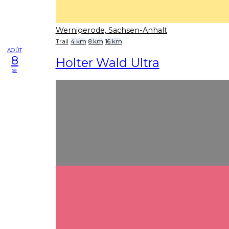
Wernigerode, Sachsen-Anhalt
Trail
4 km
8 km
16 km
AOÛT
8
Holter Wald Ultra
sa