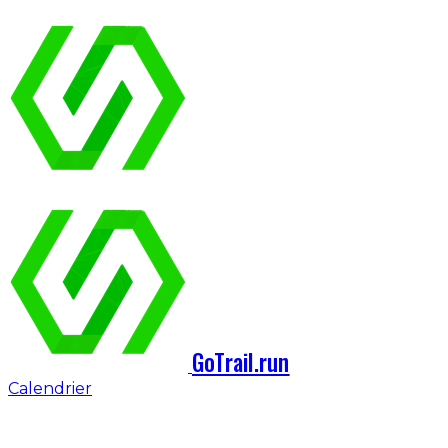
GoTrail.run
Calendrier