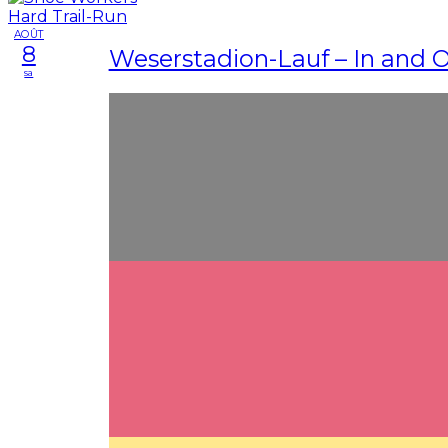
AOÛT
8
Weserstadion-Lauf – In and 
sa