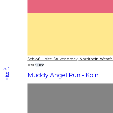
Schloß Holte-Stukenbrock, Nordrhein-Westfa
Trail
45 km
AOÛT
8
Muddy Angel Run - Köln
sa