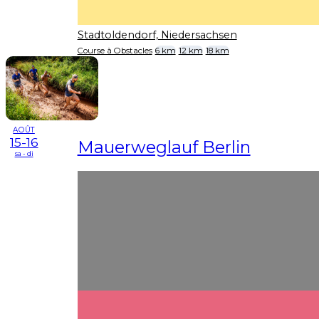
Stadtoldendorf, Niedersachsen
Course à Obstacles
6 km
12 km
18 km
AOÛT
15-16
Mauerweglauf Berlin
sa - di