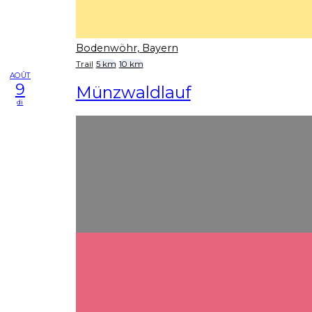
Bodenwöhr, Bayern
Trail
5 km
10 km
AOÛT
9
Münzwaldlauf
di