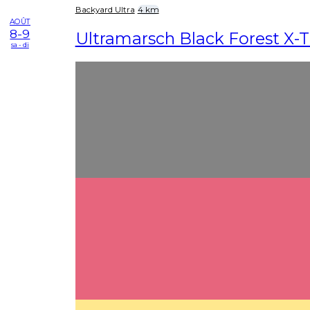
Backyard Ultra
4 km
AOÛT
8-9
Ultramarsch Black Forest X-
sa - di