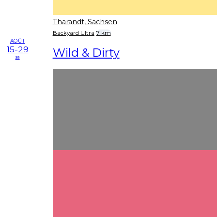
Tharandt, Sachsen
Backyard Ultra
7 km
AOÛT
15-29
Wild & Dirty
sa