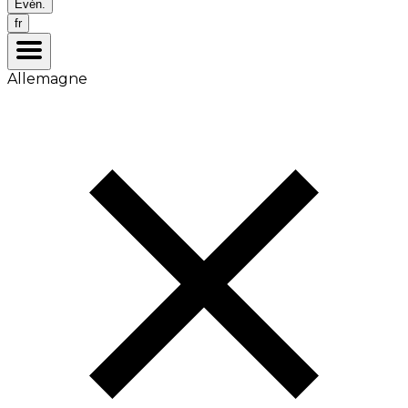
Évén.
fr
Allemagne