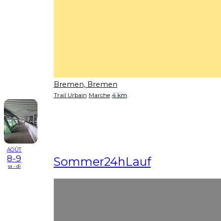
Bremen, Bremen
Trail Urbain
Marche
4 km
AOÛT
8-9
Sommer24hLauf
sa - di