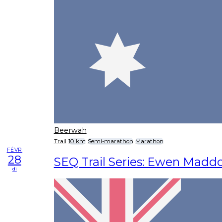
Beerwah
Trail
10 km
Semi-marathon
Marathon
FÉVR
28
SEQ Trail Series: Ewen Mad
di