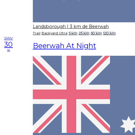
Landsborough
| 3 km de Beerwah
Trail
Backyard Ultra
5 km
25 km
50 km
120 km
JANV
30
Beerwah At Night
sa