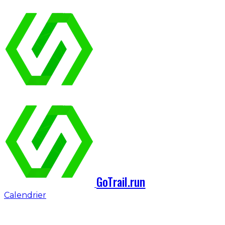
GoTrail.run
Calendrier