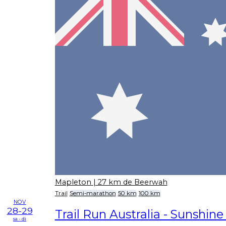
Mapleton
| 27 km de Beerwah
Trail
Semi-marathon
50 km
100 km
NOV
28-29
Trail Run Australia - Sunshine
sa - di