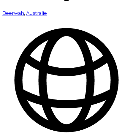
Beerwah
,
Australie