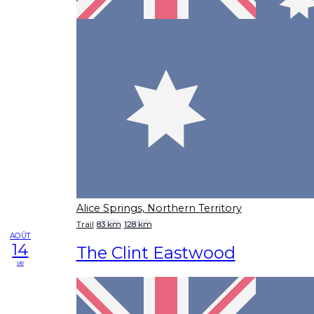
Alice Springs, Northern Territory
Trail
83 km
128 km
AOÛT
14
The Clint Eastwood
ve