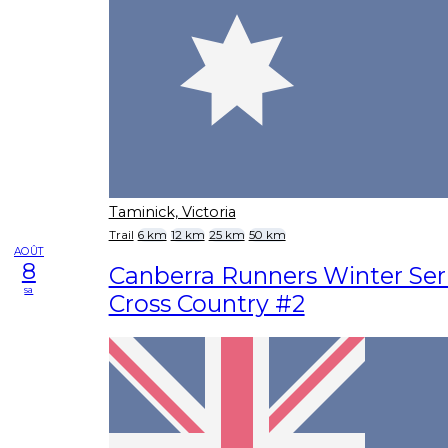
Taminick, Victoria
Trail
6 km
12 km
25 km
50 km
AOÛT
8
Canberra Runners Winter Seri
sa
Cross Country #2