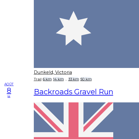
Dunkeld, Victoria
Trail
6 km
14 km
...
33 km
50 km
AOÛT
8
Backroads Gravel Run
sa