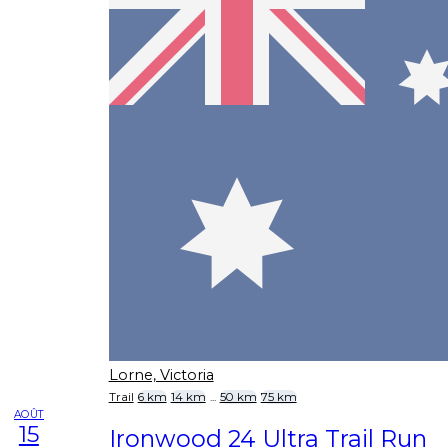
Lorne, Victoria
Trail
6 km
14 km
...
50 km
75 km
AOÛT
15
Ironwood 24 Ultra Trail Run