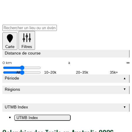
Carte
Filtres
Distance de course
0 km
à
∞
All
10–20k
20–35k
35k+
Période
▲
Régions
▼
UTMB Index
▼
UTMB Index