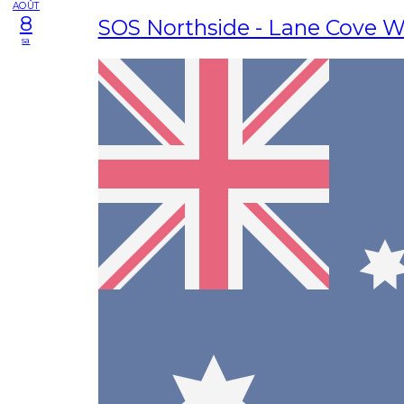
AOÛT
8
SOS Northside - Lane Cove W
sa