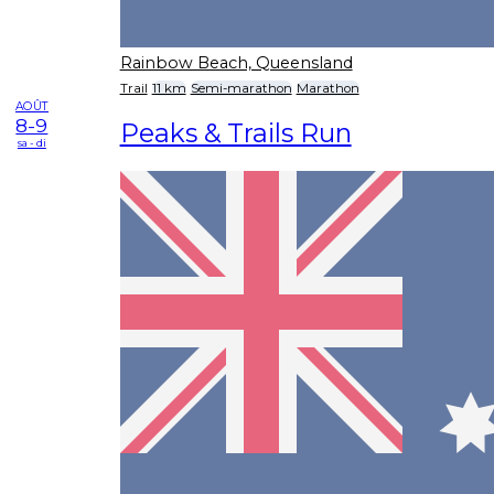
Rainbow Beach, Queensland
Trail
11 km
Semi-marathon
Marathon
AOÛT
8-9
Peaks & Trails Run
sa - di