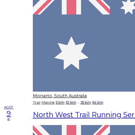
Monarto, South Australia
Trail
Marche
5 km
10 km
...
35 km
54 km
AOÛT
9
North West Trail Running Seri
di