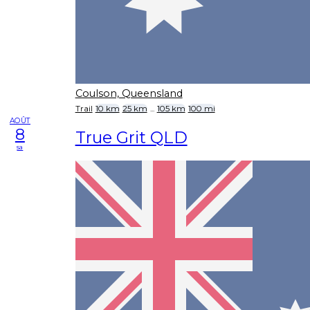
Coulson, Queensland
Trail
10 km
25 km
...
105 km
100 mi
AOÛT
8
True Grit QLD
sa