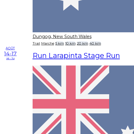
Dungog, New South Wales
Trail
Marche
5 km
10 km
20 km
40 km
AOÛT
14-17
Run Larapinta Stage Run
ve - lu