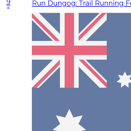
9
Run Dungog: Trail Running Fe
di