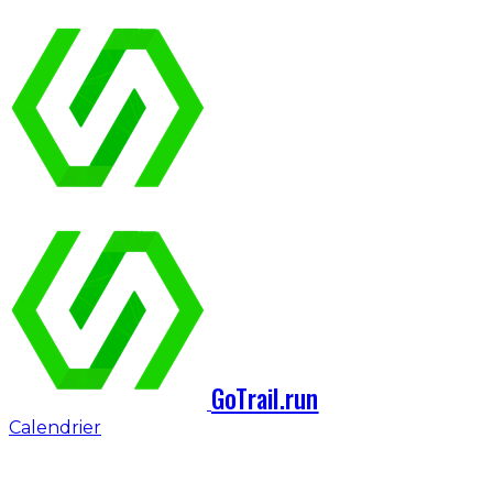
GoTrail.run
Calendrier