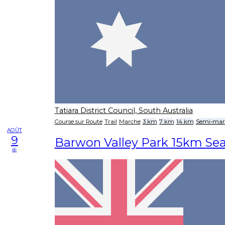
Tatiara District Council, South Australia
Course sur Route
Trail
Marche
3 km
7 km
14 km
Semi-mar
AOÛT
9
Barwon Valley Park 15km Se
di