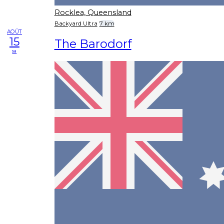
Rocklea, Queensland
Backyard Ultra
7 km
AOÛT
15
The Barodorf
sa