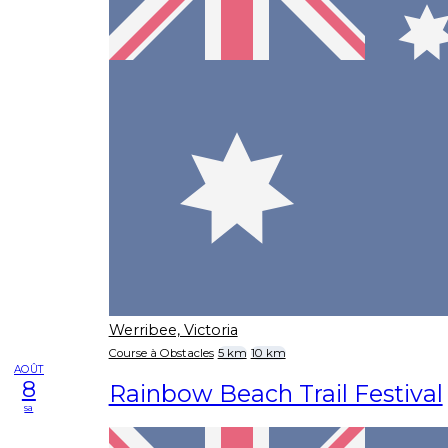
Werribee, Victoria
Course à Obstacles
5 km
10 km
AOÛT
8
Rainbow Beach Trail Festival
sa