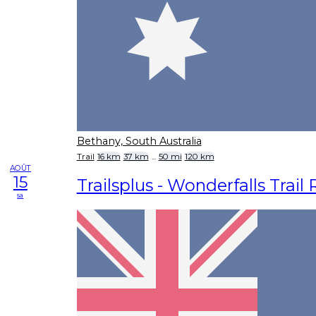
Bethany, South Australia
Trail
16 km
37 km
...
50 mi
120 km
AOÛT
15
Trailsplus - Wonderfalls Trail
sa