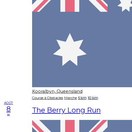
Kooralbyn, Queensland
Course à Obstacles
Marche
5 km
10 km
AOÛT
8
The Berry Long Run
sa