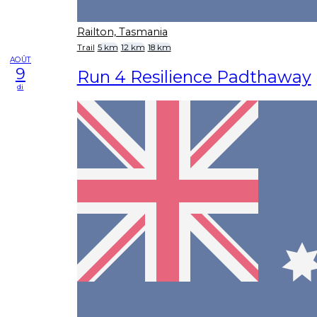
Railton, Tasmania
Trail
5 km
12 km
18 km
AOÛT
9
Run 4 Resilience Padthaway
di