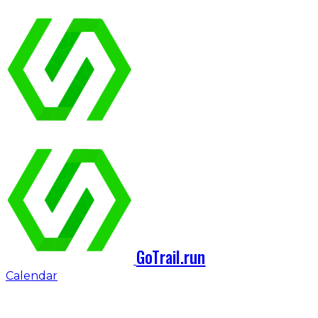
GoTrail.run
Calendar