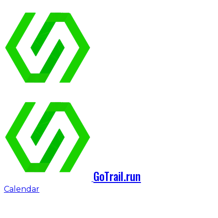
GoTrail.run
Calendar