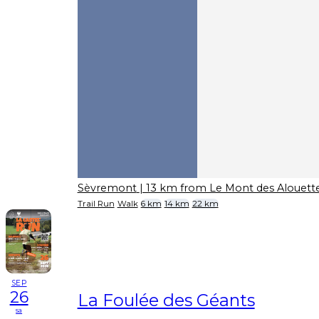
Sèvremont
| 13 km from Le Mont des Alouett
Trail Run
Walk
6 km
14 km
22 km
SEP
26
La Foulée des Géants
sa