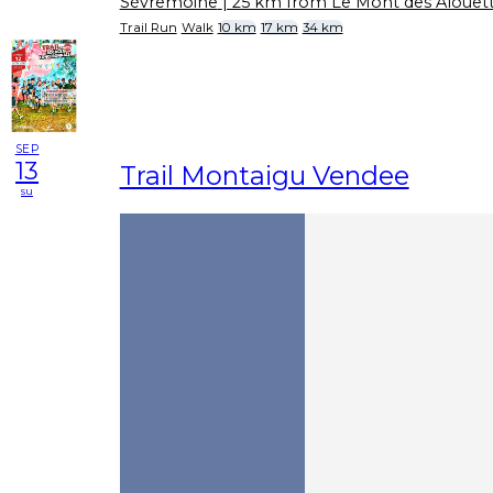
Sèvremoine
| 25 km from Le Mont des Alouet
Trail Run
Walk
10 km
17 km
34 km
SEP
13
Trail Montaigu Vendee
su