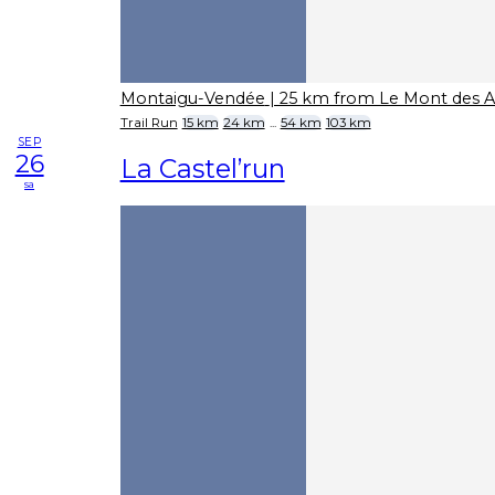
Montaigu-Vendée
| 25 km from Le Mont des A
Trail Run
15 km
24 km
...
54 km
103 km
SEP
26
La Castel’run
sa