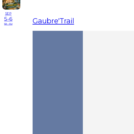
SEP
5-6
Gaubre'Trail
sa - su