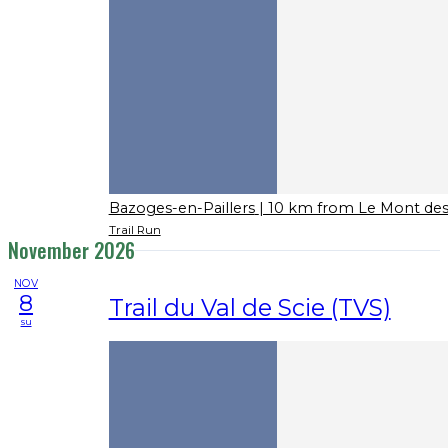
Bazoges-en-Paillers
| 10 km from Le Mont des
Trail Run
November 2026
NOV
8
Trail du Val de Scie (TVS)
su