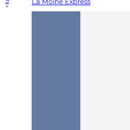
9
La Moine Express
fr