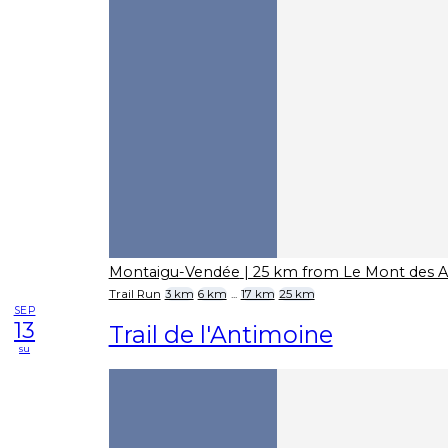
Montaigu-Vendée
| 25 km from Le Mont des A
Trail Run
3 km
6 km
...
17 km
25 km
SEP
13
Trail de l'Antimoine
su