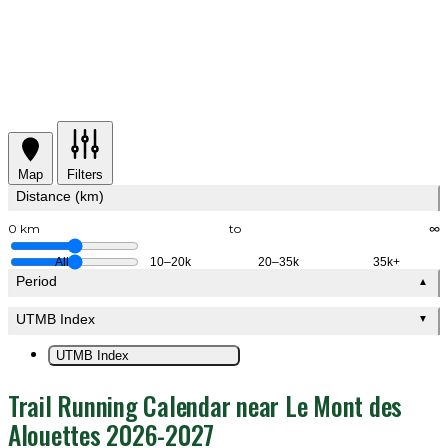
Map
Filters
Distance (km)
0 km
to
∞
All
10–20k
20–35k
35k+
Period
▲
UTMB Index
▼
UTMB Index
Trail Running Calendar near Le Mont des
Alouettes 2026-2027