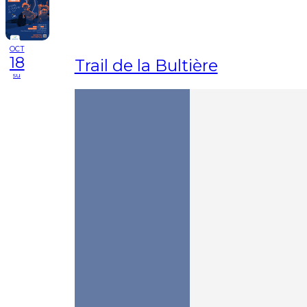
OCT
18
Trail de la Bultière
su