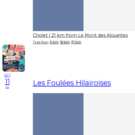
Cholet
| 21 km from Le Mont des Alouettes
Trail Run
9 km
16 km
17 km
OCT
11
Les Foulées Hilairoises
su