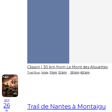
Clisson
| 30 km from Le Mont des Alouettes
Trail Run
Walk
11 km
12 km
...
29 km
60 km
SEP
26
Trail de Nantes à Montaigu
sa