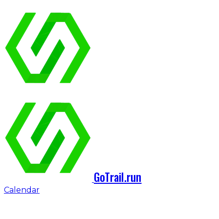
GoTrail.run
Calendar