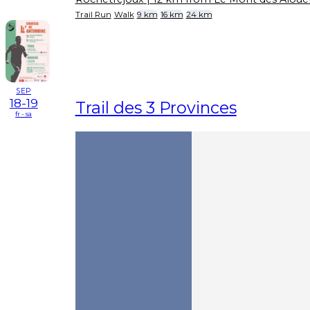
Trail Run
Walk
9 km
16 km
24 km
SEP
18-19
Trail des 3 Provinces
fr - sa