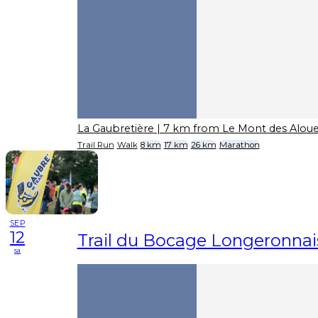
La Gaubretière
| 7 km from Le Mont des Aloue
Trail Run
Walk
8 km
17 km
26 km
Marathon
SEP
12
Trail du Bocage Longeronnai
sa