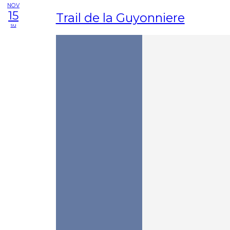
NOV
15
Trail de la Guyonniere
su