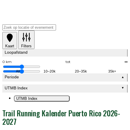
Kaart
Filters
Loopafstand
0 km
tot
∞
All
10–20k
20–35k
35k+
Periode
▲
UTMB Index
▼
UTMB Index
Trail Running Kalender Puerto Rico 2026-
2027