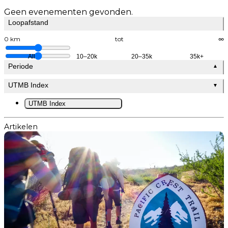
Geen evenementen gevonden.
Loopafstand
0 km
tot
∞
All
10–20k
20–35k
35k+
Periode
▲
UTMB Index
▼
UTMB Index
Artikelen