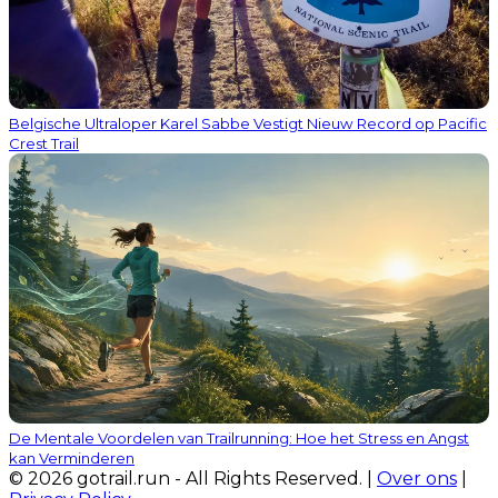
Belgische Ultraloper Karel Sabbe Vestigt Nieuw Record op Pacific
Crest Trail
De Mentale Voordelen van Trailrunning: Hoe het Stress en Angst
kan Verminderen
© 2026 gotrail.run - All Rights Reserved. |
Over ons
|