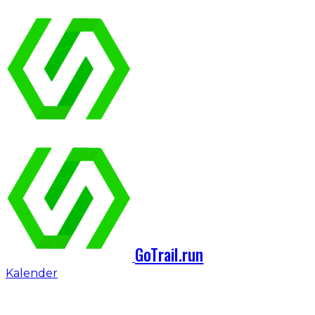
GoTrail.run
Kalender