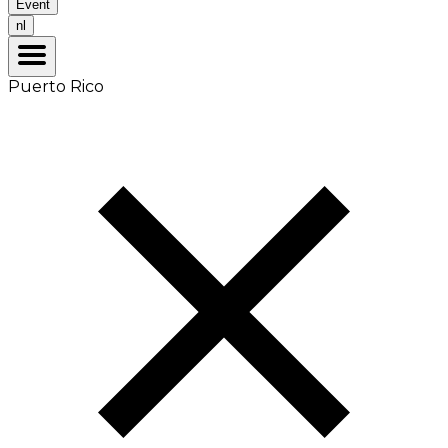
Event
nl
Puerto Rico