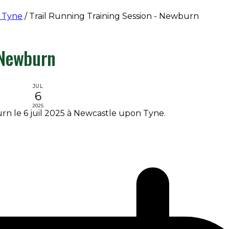
 Tyne
/
Trail Running Training Session - Newburn
 Newburn
JUL
6
2025
burn le 6 juil 2025 à Newcastle upon Tyne.