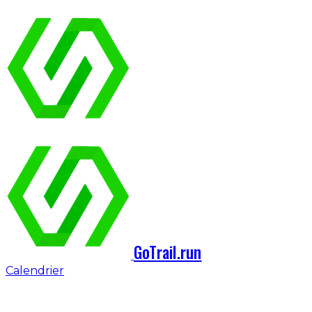
GoTrail.run
Calendrier