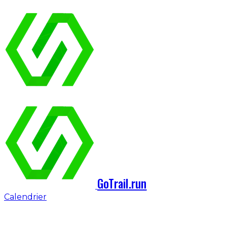
GoTrail.run
Calendrier