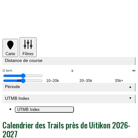
Carte
Filtres
Distance de course
0 km
à
∞
All
10–20k
20–35k
35k+
Période
▲
UTMB Index
▼
UTMB Index
Calendrier des Trails près de Uitikon 2026-
2027