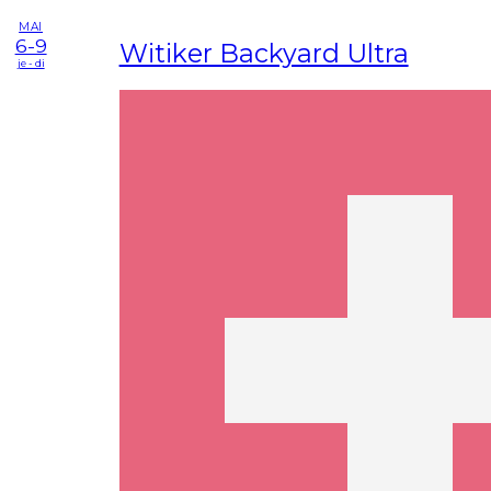
MAI
6-9
Witiker Backyard Ultra
je - di