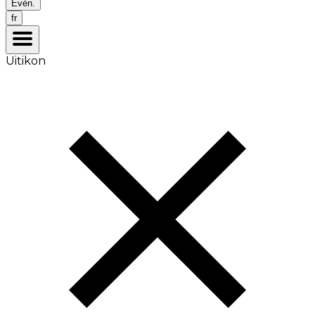
Évén.
fr
Uitikon