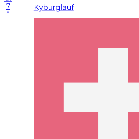
7
Kyburglauf
sa