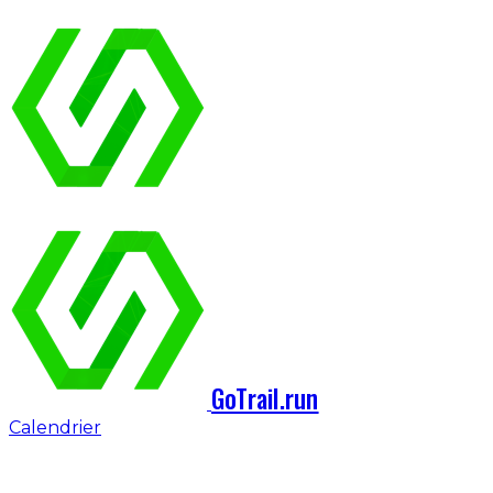
GoTrail.run
Calendrier