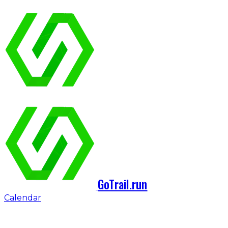
GoTrail.run
Calendar