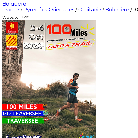
Bolquère
France
/
Pyrénées-Orientales
/
Occitanie
/
Bolquère
/
1
Website
Edit