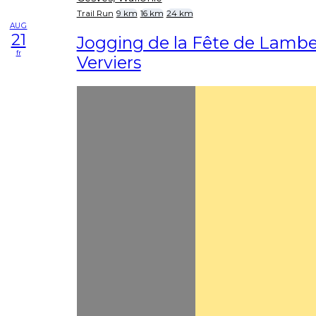
Trail Run
9 km
16 km
24 km
AUG
21
Jogging de la Fête de Lamb
fr
Verviers