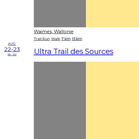
Waimes, Wallonie
Trail Run
Walk
7 km
13 km
AUG
22-23
Ultra Trail des Sources
sa - su