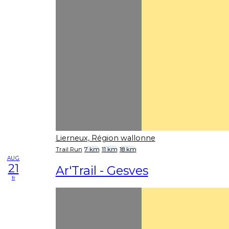
Lierneux, Région wallonne
Trail Run
7 km
11 km
18 km
AUG
21
Ar'Trail - Gesves
fr