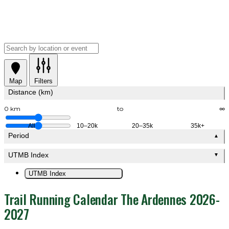
Map
Filters
Distance (km)
0 km
to
∞
All
10–20k
20–35k
35k+
Period
▲
UTMB Index
▼
UTMB Index
Trail Running Calendar The Ardennes 2026-
2027