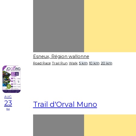
Esneux, Région wallonne
Road Race
Trail Run
Walk
5 km
10 km
20 km
AUG
23
Trail d'Orval Muno
su