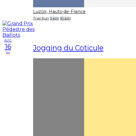
Luzoir, Hauts-de-France
Trail Run
5 km
10 km
AUG
16
Jogging du Coticule
su