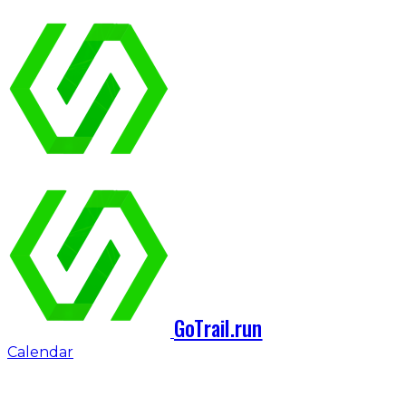
GoTrail.run
Calendar