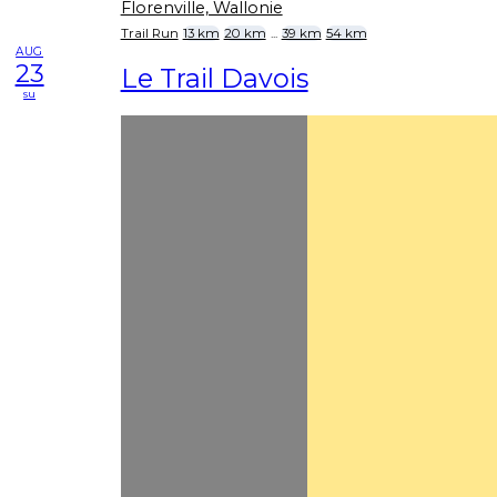
Florenville, Wallonie
Trail Run
13 km
20 km
...
39 km
54 km
AUG
23
Le Trail Davois
su