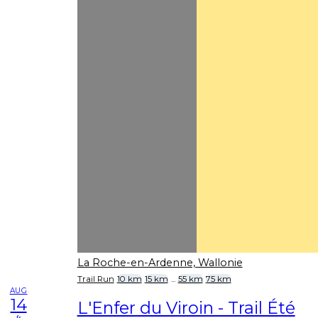
La Roche-en-Ardenne, Wallonie
Trail Run
10 km
15 km
...
55 km
75 km
AUG
14
L'Enfer du Viroin - Trail Été
fr