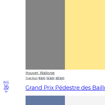
Houyet, Wallonie
Trail Run
8 km
14 km
20 km
AUG
16
Grand Prix Pédestre des Baill
su