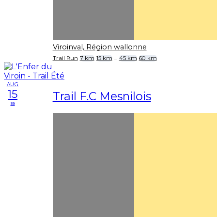
Viroinval, Région wallonne
Trail Run
7 km
15 km
...
45 km
60 km
AUG
15
Trail F.C Mesnilois
sa