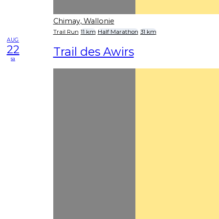
Chimay, Wallonie
Trail Run
11 km
Half Marathon
31 km
AUG
22
Trail des Awirs
sa