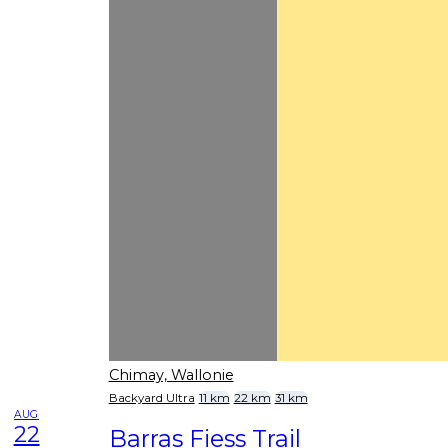
Chimay, Wallonie
Backyard Ultra
11 km
22 km
31 km
AUG
22
Barras Fiess Trail