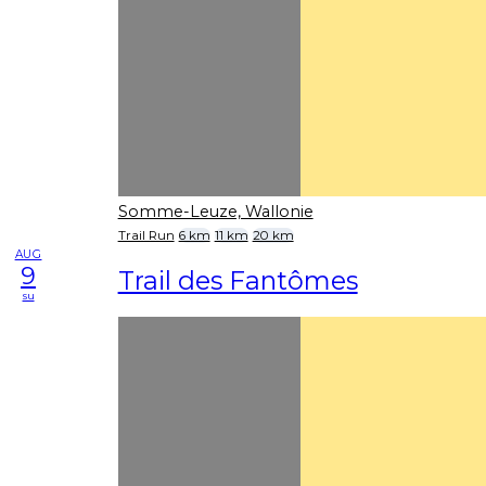
Somme-Leuze, Wallonie
Trail Run
6 km
11 km
20 km
AUG
9
Trail des Fantômes
su