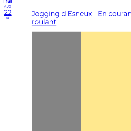
AUG
22
Jogging d'Esneux - En couran
sa
roulant