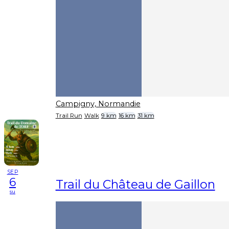
Campigny, Normandie
Trail Run
Walk
9 km
16 km
31 km
SEP
6
Trail du Château de Gaillon
su