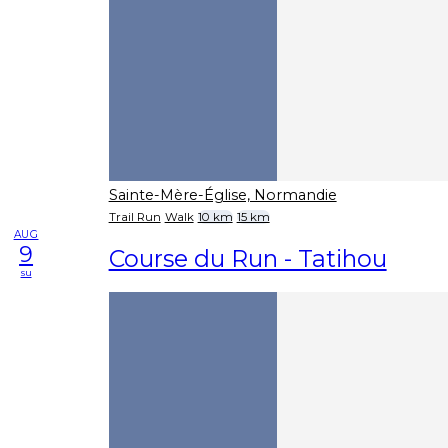
Sainte-Mère-Église, Normandie
Trail Run
Walk
10 km
15 km
AUG
9
Course du Run - Tatihou
su