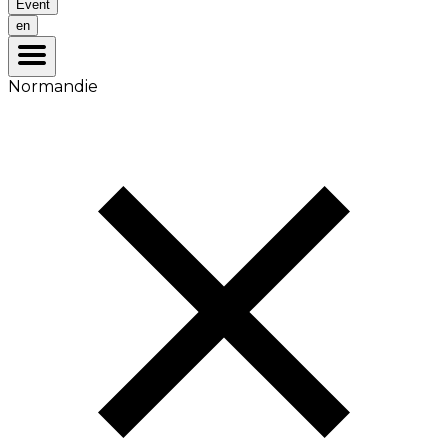
Event
en
Normandie