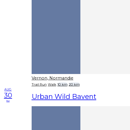
Vernon, Normandie
Trail Run
Walk
10 km
20 km
AUG
30
Urban Wild Bavent
su