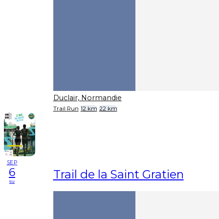
Duclair, Normandie
Trail Run
12 km
22 km
SEP
6
Trail de la Saint Gratien
su