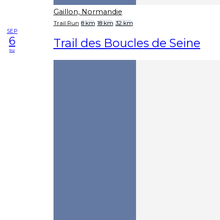
Gaillon, Normandie
Trail Run
8 km
18 km
32 km
SEP
6
Trail des Boucles de Seine
su