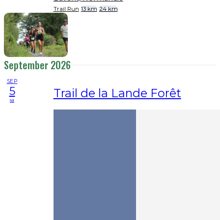
Trail Run
13 km
24 km
September 2026
SEP
5
Trail de la Lande Forêt
sa