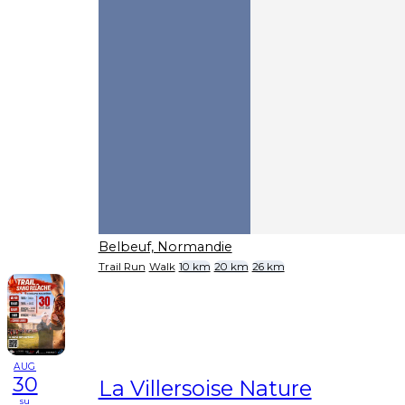
Belbeuf, Normandie
Trail Run
Walk
10 km
20 km
26 km
AUG
30
La Villersoise Nature
su