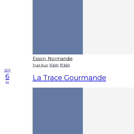
Esson, Normandie
Trail Run
11 km
17 km
SEP
6
La Trace Gourmande
su