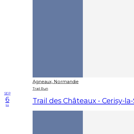
Agneaux, Normandie
Trail Run
SEP
6
Trail des Châteaux - Cerisy-la-
su