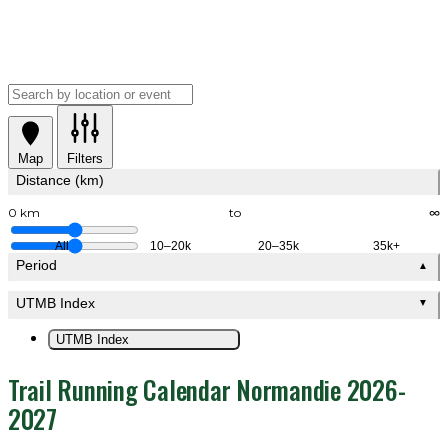
Map
Filters
Distance (km)
0 km
to
∞
All
10–20k
20–35k
35k+
Period
▲
UTMB Index
▼
UTMB Index
Trail Running Calendar Normandie 2026-
2027