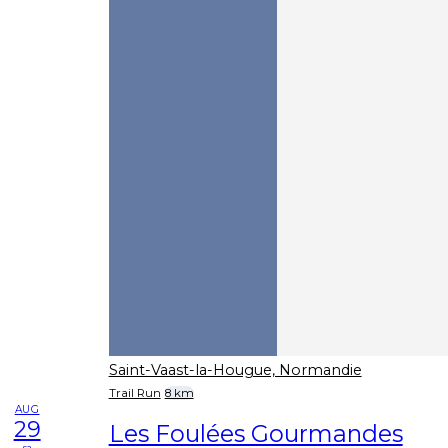
Saint-Vaast-la-Hougue, Normandie
Trail Run
8 km
AUG
29
Les Foulées Gourmandes
sa