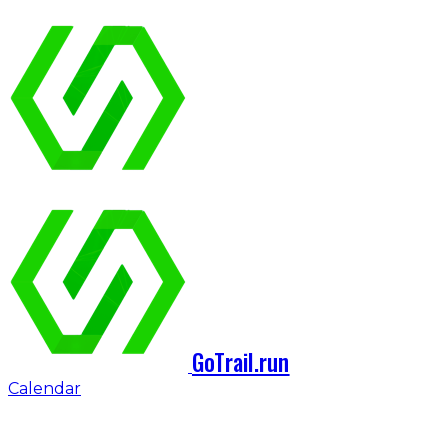
GoTrail.run
Calendar