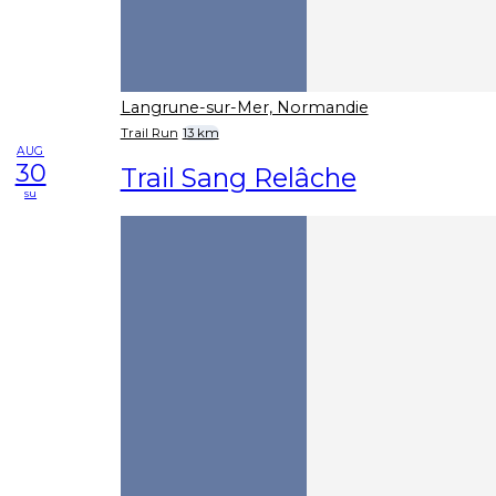
Langrune-sur-Mer, Normandie
Trail Run
13 km
AUG
30
Trail Sang Relâche
su