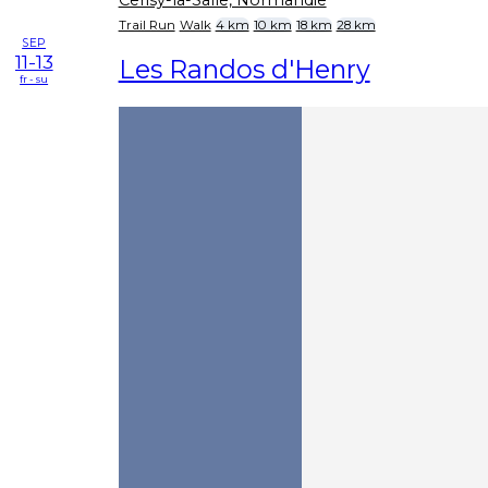
Cerisy-la-Salle, Normandie
Trail Run
Walk
4 km
10 km
18 km
28 km
SEP
11-13
Les Randos d'Henry
fr - su