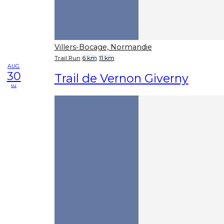
Villers-Bocage, Normandie
Trail Run
6 km
11 km
AUG
30
Trail de Vernon Giverny
su