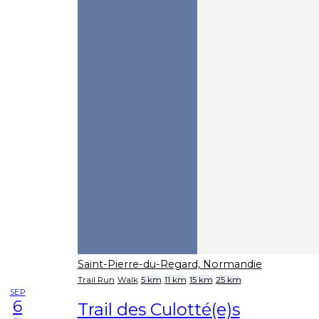
Saint-Pierre-du-Regard, Normandie
Trail Run
Walk
5 km
11 km
15 km
25 km
SEP
6
Trail des Culotté(e)s