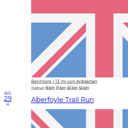
Benmore
| 13 mi von Ardgartan
Trailrun
16 km
17 km
20 km
52 km
AUG
29
Aberfoyle Trail Run
sa