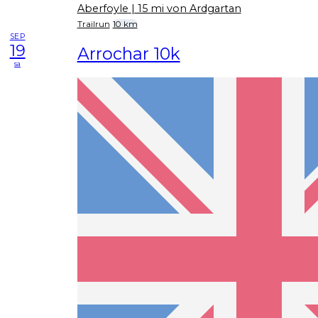
Aberfoyle
| 15 mi von Ardgartan
Trailrun
10 km
SEP
19
Arrochar 10k
sa