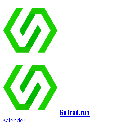
GoTrail.run
Kalender