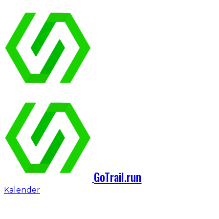
GoTrail.run
Kalender