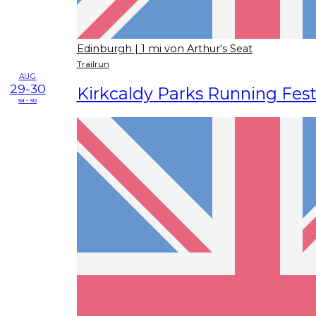
Edinburgh
| 1 mi von Arthur's Seat
Trailrun
AUG
29-30
Kirkcaldy Parks Running Fest
sa - so