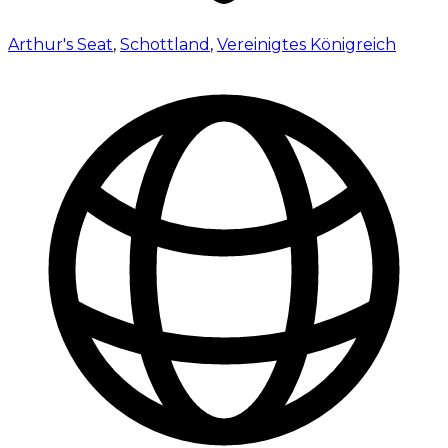
Arthur's Seat
,
Schottland
,
Vereinigtes Königreich