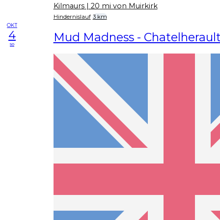
Kilmaurs
| 20 mi von Muirkirk
Hindernislauf
3 km
OKT
4
Mud Madness - Chatelheraul
so