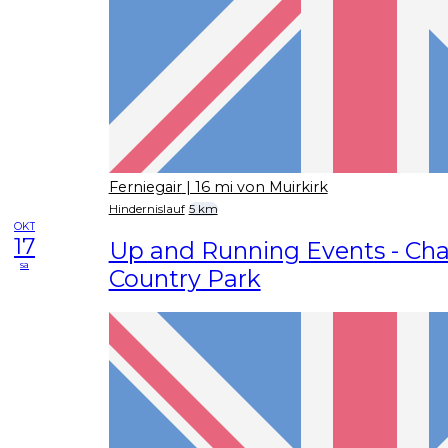
Ferniegair
| 16 mi von Muirkirk
Hindernislauf
5 km
OKT
17
Up and Running Events - Cha
sa
Country Park