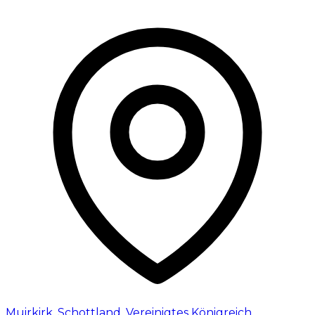
Muirkirk
,
Schottland
,
Vereinigtes Königreich