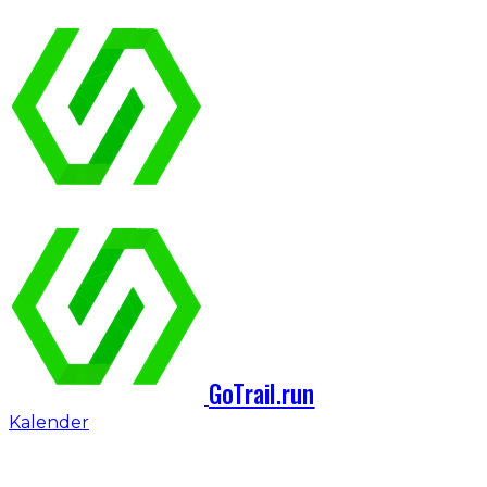
GoTrail.run
Kalender