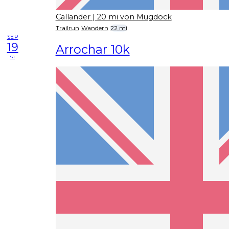
Callander
| 20 mi von Mugdock
Trailrun
Wandern
22 mi
SEP
19
Arrochar 10k
sa