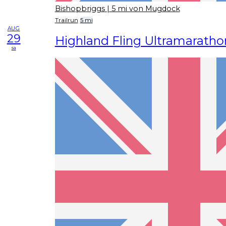
Bishopbriggs
| 5 mi von Mugdock
Trailrun
5 mi
AUG
29
Highland Fling Ultramaratho
sa