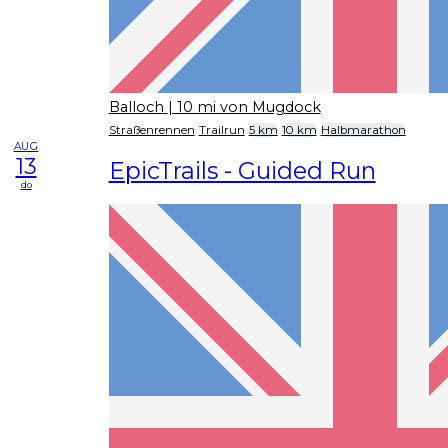
Balloch
| 10 mi von Mugdock
Straßenrennen
Trailrun
5 km
10 km
Halbmarathon
AUG
13
EpicTrails - Guided Run
do