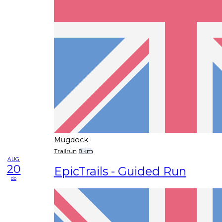
Mugdock
Trailrun
8 km
AUG
20
EpicTrails - Guided Run
do