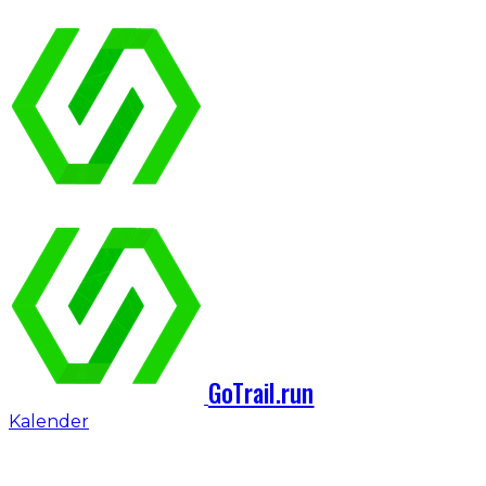
GoTrail.run
Kalender