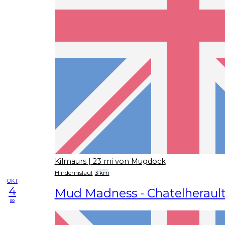
Kilmaurs
| 23 mi von Mugdock
Hindernislauf
3 km
OKT
4
Mud Madness - Chatelheraul
so