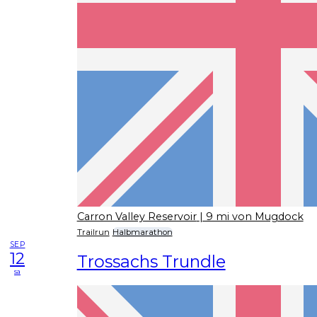
Carron Valley Reservoir
| 9 mi von Mugdock
Trailrun
Halbmarathon
SEP
12
Trossachs Trundle
sa