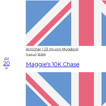
Arrochar
| 23 mi von Mugdock
Trailrun
10 km
SEP
20
Maggie's 10K Chase
so