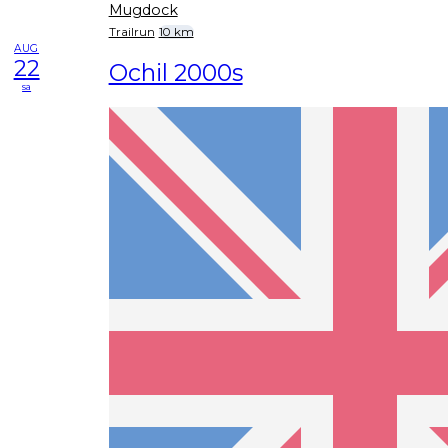
Mugdock
Trailrun
10 km
AUG
22
Ochil 2000s
sa