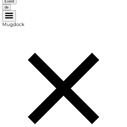
Event
de
Mugdock