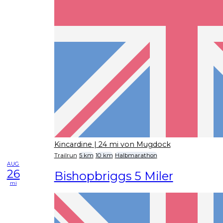
Kincardine
| 24 mi von Mugdock
Trailrun
5 km
10 km
Halbmarathon
AUG
26
Bishopbriggs 5 Miler
mi