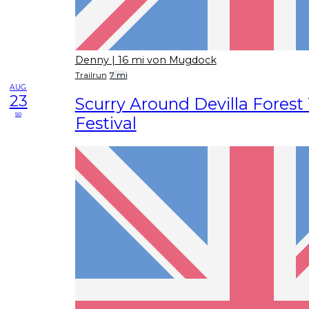
Denny
| 16 mi von Mugdock
Trailrun
7 mi
AUG
23
Scurry Around Devilla Forest 
so
Festival