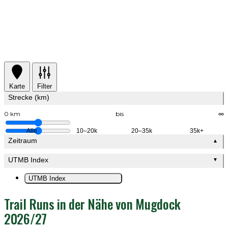
Karte
Filter
Strecke (km)
0 km
bis
∞
Alle
10–20k
20–35k
35k+
Zeitraum
▲
UTMB Index
▼
UTMB Index
Trail Runs in der Nähe von Mugdock
2026/27