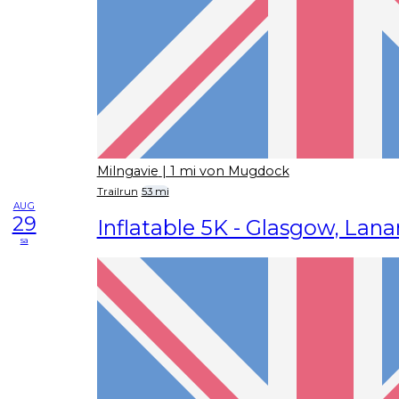
Milngavie
| 1 mi von Mugdock
Trailrun
53 mi
AUG
29
Inflatable 5K - Glasgow, Lana
sa