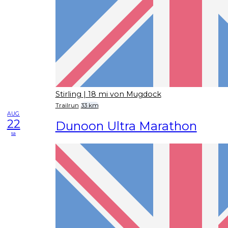
Stirling
| 18 mi von Mugdock
Trailrun
33 km
AUG
22
Dunoon Ultra Marathon
sa