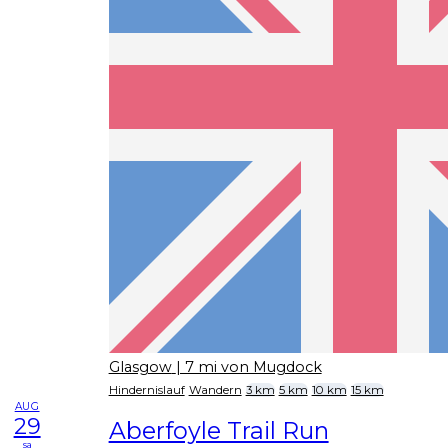
Glasgow
| 7 mi von Mugdock
Hindernislauf
Wandern
3 km
5 km
10 km
15 km
AUG
29
Aberfoyle Trail Run
sa