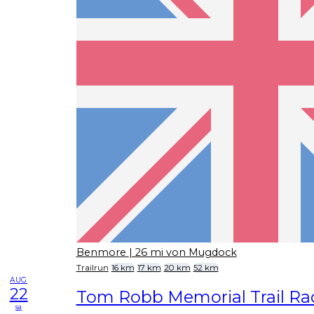
Benmore
| 26 mi von Mugdock
Trailrun
16 km
17 km
20 km
52 km
AUG
22
Tom Robb Memorial Trail Ra
sa