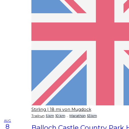
Stirling
| 18 mi von Mugdock
Trailrun
5 km
10 km
...
Marathon
53 km
AUG
8
Balloch Castle Country Park 