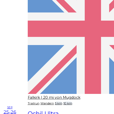
Falkirk
| 20 mi von Mugdock
Trailrun
Wandern
5 km
10 km
SEP
25-26
Ochil Ultra