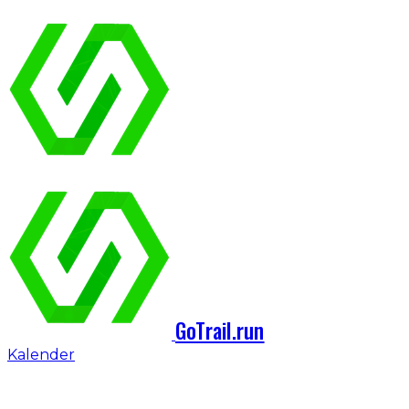
GoTrail.run
Kalender