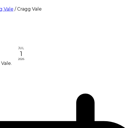
g Vale
/
Cragg Vale
JUL
1
2026
 Vale.