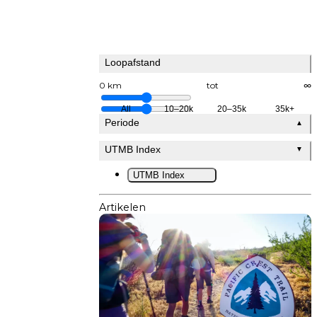
Loopafstand
0 km
tot
∞
All
10–20k
20–35k
35k+
Periode
▲
UTMB Index
▼
UTMB Index
Artikelen