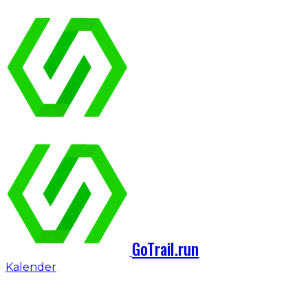
GoTrail.run
Kalender