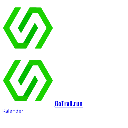
GoTrail.run
Kalender