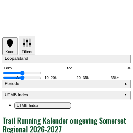
Kaart
Filters
Loopafstand
0 km
tot
∞
All
10–20k
20–35k
35k+
Periode
▲
UTMB Index
▼
UTMB Index
Trail Running Kalender omgeving Somerset
Regional 2026-2027