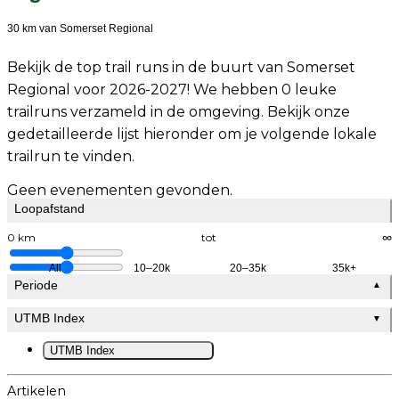
30 km van Somerset Regional
Bekijk de top trail runs in de buurt van Somerset
Regional voor 2026-2027! We hebben 0 leuke
trailruns verzameld in de omgeving. Bekijk onze
gedetailleerde lijst hieronder om je volgende lokale
trailrun te vinden.
Geen evenementen gevonden.
Loopafstand
0 km
tot
∞
All
10–20k
20–35k
35k+
Periode
▲
UTMB Index
▼
UTMB Index
Artikelen