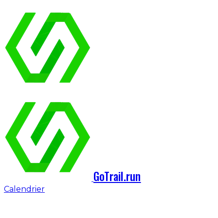
GoTrail.run
Calendrier