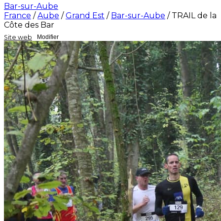
Bar-sur-Aube
France
/
Aube
/
Grand Est
/
Bar-sur-Aube
/
TRAIL de la
Côte des Bar
Site web
Modifier