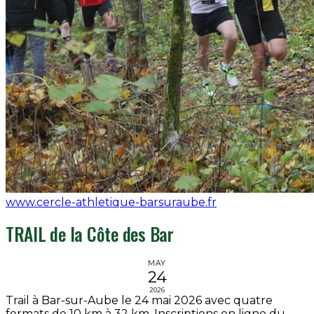
www.cercle-athletique-barsuraube.fr
TRAIL de la Côte des Bar
MAY
24
2026
Trail à Bar-sur-Aube le 24 mai 2026 avec quatre
formats de 10 km à 32 km. Inscriptions en ligne du