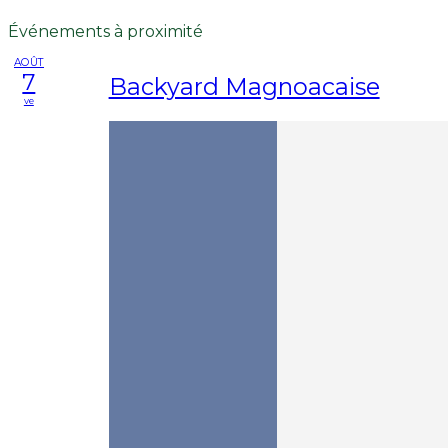
Événements à proximité
AOÛT
7
Backyard Magnoacaise
ve