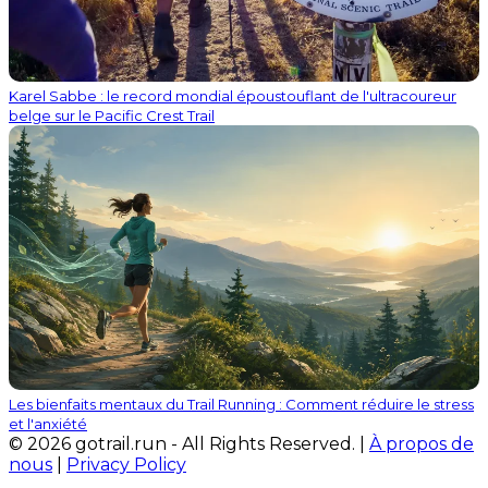
Karel Sabbe : le record mondial époustouflant de l'ultracoureur
belge sur le Pacific Crest Trail
Les bienfaits mentaux du Trail Running : Comment réduire le stress
et l'anxiété
© 2026 gotrail.run - All Rights Reserved. |
À propos de
nous
|
Privacy Policy