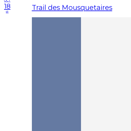
OCT
18
Trail des Mousquetaires
di