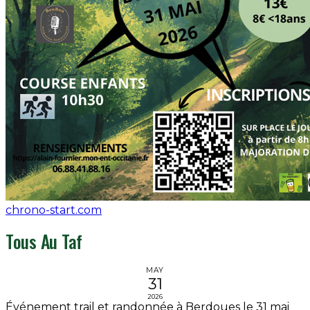
chrono-start.com
Tous Au Taf
MAY
31
2026
Événement trail et randonnée à Berdoues le 31 mai