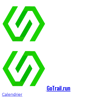
GoTrail.run
Calendrier