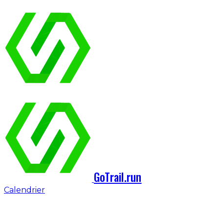
GoTrail.run
Calendrier