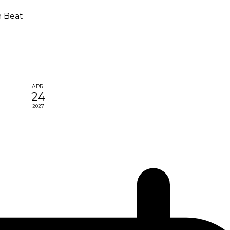
 Beat
APR
24
2027