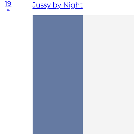
19
Jussy by Night
sa