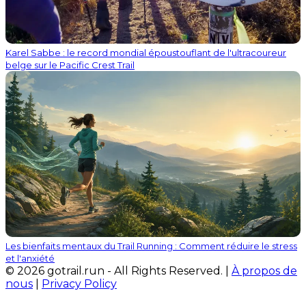
Karel Sabbe : le record mondial époustouflant de l'ultracoureur
belge sur le Pacific Crest Trail
Les bienfaits mentaux du Trail Running : Comment réduire le stress
et l'anxiété
© 2026 gotrail.run - All Rights Reserved. |
À propos de
nous
|
Privacy Policy