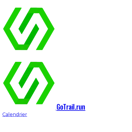
GoTrail.run
Calendrier