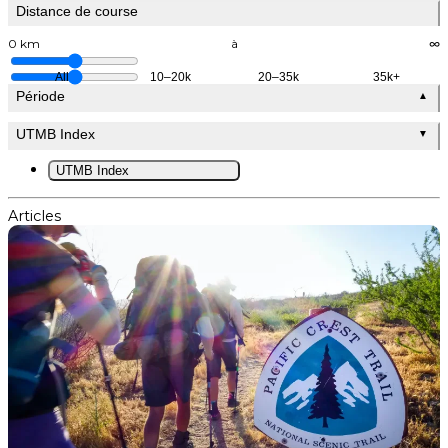
Distance de course
0 km
à
∞
All
10–20k
20–35k
35k+
Période
▲
UTMB Index
▼
UTMB Index
Articles