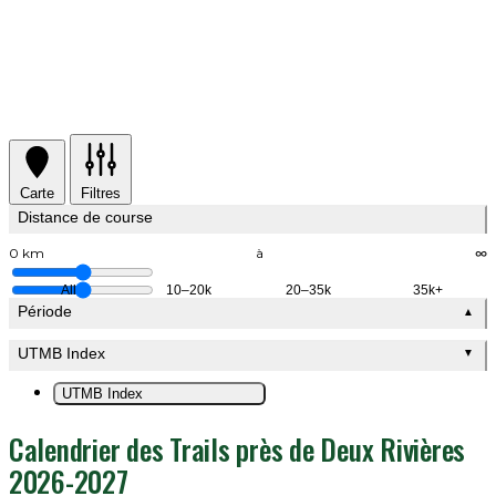
Carte
Filtres
Distance de course
0 km
à
∞
All
10–20k
20–35k
35k+
Période
▲
UTMB Index
▼
UTMB Index
Calendrier des Trails près de Deux Rivières
2026-2027