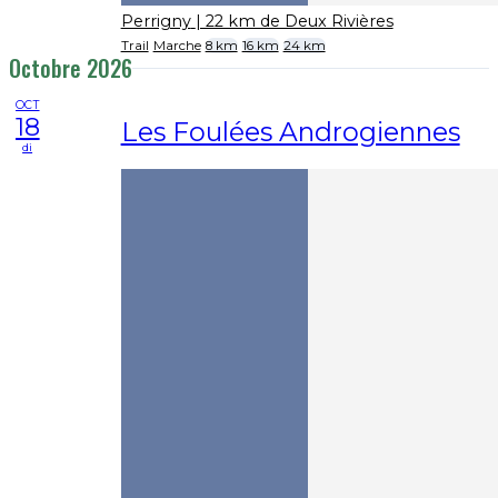
Perrigny
| 22 km de Deux Rivières
Trail
Marche
8 km
16 km
24 km
Octobre 2026
OCT
18
Les Foulées Androgiennes
di