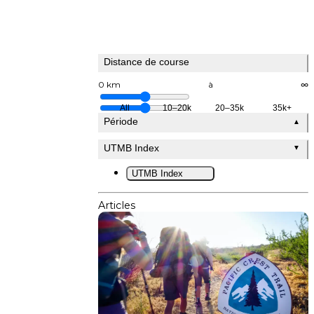
Distance de course
0 km
à
∞
All
10–20k
20–35k
35k+
Période
▲
UTMB Index
▼
UTMB Index
Articles