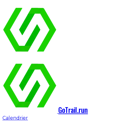
GoTrail.run
Calendrier