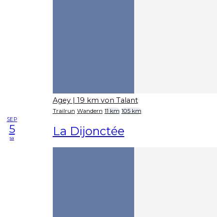
Agey
| 19 km von Talant
Trailrun
Wandern
11 km
105 km
SEP
5
La Dijonctée
sa