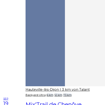
Hauteville-lès-Dijon
| 3 km von Talant
Backyard Ultra
6 km
12 km
73 km
SEP
19
Mix'Trail de Chenôve