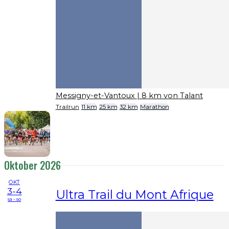
Messigny-et-Vantoux
| 8 km von Talant
Trailrun
11 km
25 km
32 km
Marathon
Oktober 2026
OKT
3-4
Ultra Trail du Mont Afrique
sa - so