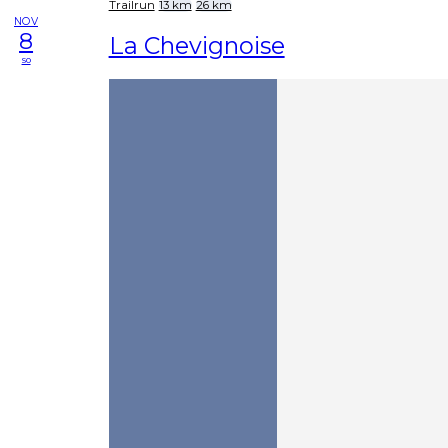
Trailrun
13 km
26 km
NOV
8
La Chevignoise
so