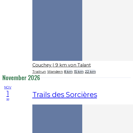
Couchey
| 9 km von Talant
Trailrun
Wandern
8 km
15 km
22 km
November 2026
NOV
1
Trails des Sorcières
so