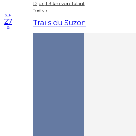
Dijon
| 3 km von Talant
Trailrun
SEP
27
Trails du Suzon
so