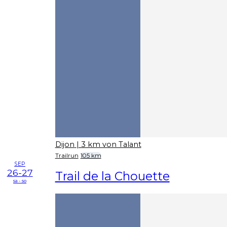
Dijon
| 3 km von Talant
Trailrun
105 km
SEP
26-27
Trail de la Chouette
sa - so