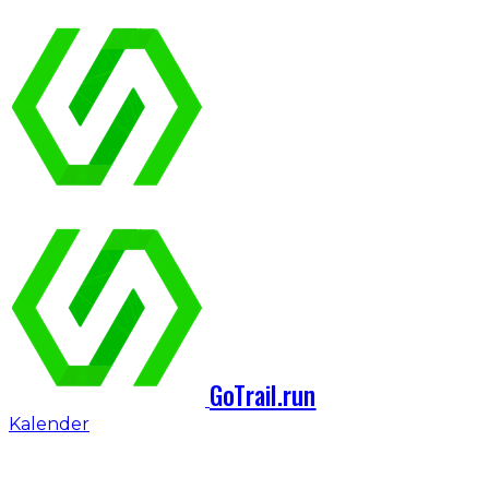
GoTrail.run
Kalender