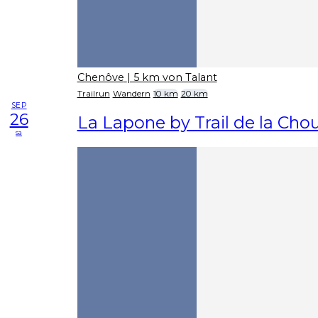
Chenôve
| 5 km von Talant
Trailrun
Wandern
10 km
20 km
SEP
26
La Lapone by Trail de la Cho
sa