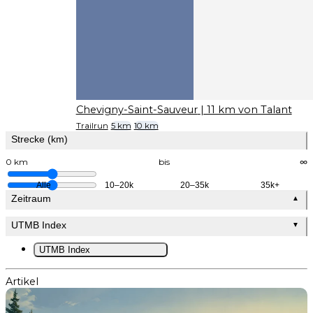
Chevigny-Saint-Sauveur
| 11 km von Talant
Trailrun
5 km
10 km
Strecke (km)
0 km
bis
∞
Alle
10–20k
20–35k
35k+
Zeitraum
▲
UTMB Index
▼
UTMB Index
Artikel