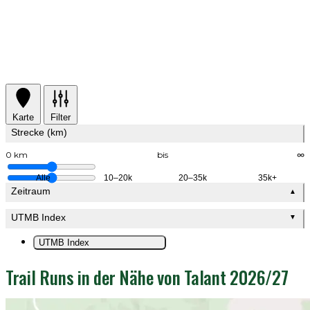
Karte
Filter
Strecke (km)
0 km
bis
∞
Alle
10–20k
20–35k
35k+
Zeitraum
▲
UTMB Index
▼
UTMB Index
Trail Runs in der Nähe von Talant 2026/27