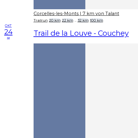
Corcelles-les-Monts
| 7 km von Talant
Trailrun
20 km
22 km
...
32 km
100 km
OKT
24
Trail de la Louve - Couchey
sa