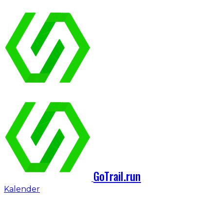
GoTrail.run
Kalender