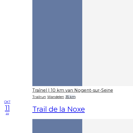
Traînel
| 10 km van Nogent-sur-Seine
Trailrun
Wandelen
35 km
OKT
11
Trail de la Noxe
zo