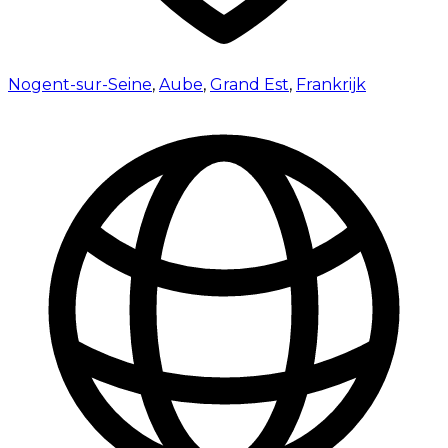
Nogent-sur-Seine
,
Aube
,
Grand Est
,
Frankrijk