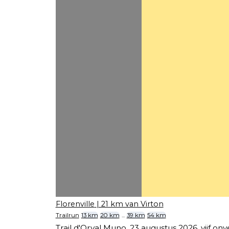
Florenville
| 21 km van Virton
Trailrun
13 km
20 km
...
39 km
54 km
Trail d'Orval Muno, 23 augustus 2026, vijf on