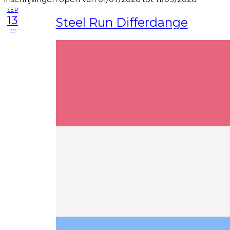
SEP
13
Steel Run Differdange
zo