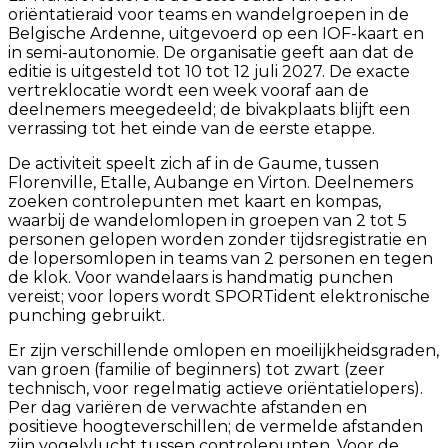
oriëntatieraid voor teams en wandelgroepen in de
Belgische Ardenne, uitgevoerd op een IOF-kaart en
in semi-autonomie. De organisatie geeft aan dat de
editie is uitgesteld tot 10 tot 12 juli 2027. De exacte
vertreklocatie wordt een week vooraf aan de
deelnemers meegedeeld; de bivakplaats blijft een
verrassing tot het einde van de eerste etappe.
De activiteit speelt zich af in de Gaume, tussen
Florenville, Etalle, Aubange en Virton. Deelnemers
zoeken controlepunten met kaart en kompas,
waarbij de wandelomlopen in groepen van 2 tot 5
personen gelopen worden zonder tijdsregistratie en
de lopersomlopen in teams van 2 personen en tegen
de klok. Voor wandelaars is handmatig punchen
vereist; voor lopers wordt SPORTident elektronische
punching gebruikt.
Er zijn verschillende omlopen en moeilijkheidsgraden,
van groen (familie of beginners) tot zwart (zeer
technisch, voor regelmatig actieve oriëntatielopers).
Per dag variëren de verwachte afstanden en
positieve hoogteverschillen; de vermelde afstanden
zijn vogelvlucht tussen controlepunten. Voor de