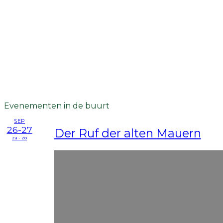
Evenementen in de buurt
SEP
26-27
Der Ruf der alten Mauern
za - zo