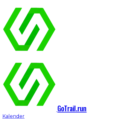
GoTrail.run
Kalender