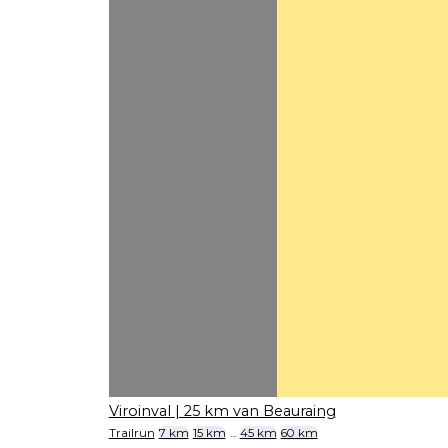
Viroinval
| 25 km van Beauraing
Trailrun
7 km
15 km
...
45 km
60 km