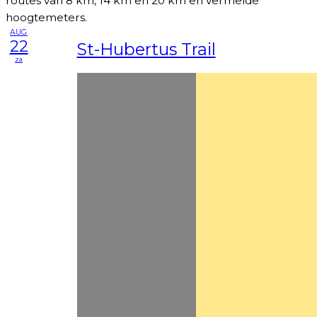
routes van 8 km, 14 km en 20 km en vermelde
hoogtemeters.
AUG
22
St-Hubertus Trail
za