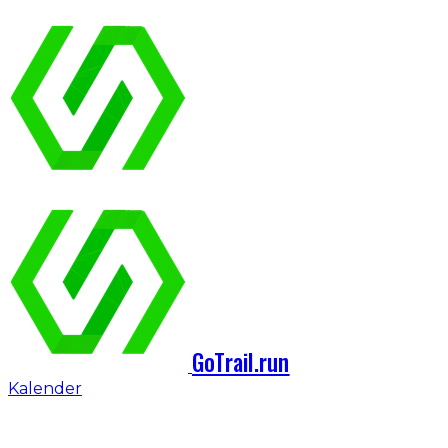
GoTrail.run
Kalender