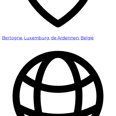
Bertogne
,
Luxemburg
,
de Ardennen
,
België