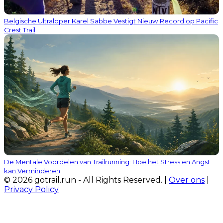
Belgische Ultraloper Karel Sabbe Vestigt Nieuw Record op Pacific
Crest Trail
De Mentale Voordelen van Trailrunning: Hoe het Stress en Angst
kan Verminderen
© 2026 gotrail.run - All Rights Reserved. |
Over ons
|
Privacy Policy