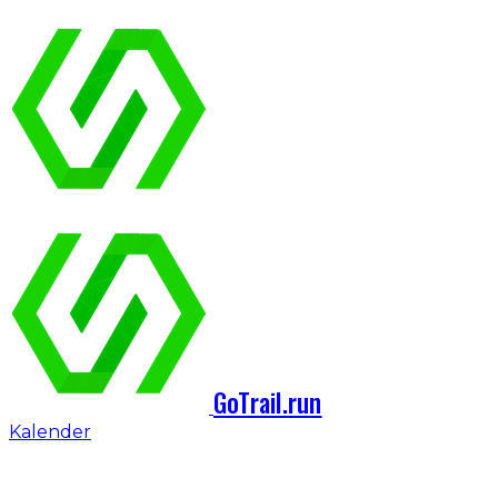
GoTrail.run
Kalender