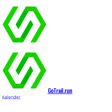
GoTrail.run
Kalender