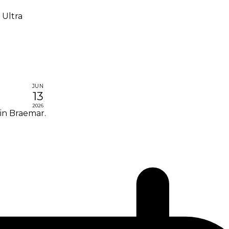
 Ultra
JUN
13
2026
 in Braemar.