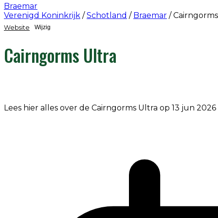
Braemar
Verenigd Koninkrijk
/
Schotland
/
Braemar
/
Cairngorms
Website
Wijzig
Cairngorms Ultra
Lees hier alles over de Cairngorms Ultra op 13 jun 2026