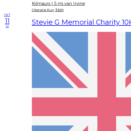
Kilmaurs
| 5 mi van Irvine
Obstacle Run
3 km
OKT
11
Stevie G Memorial Charity 10
zo