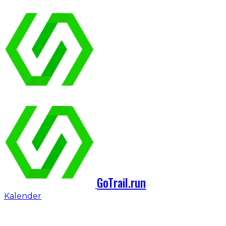
GoTrail.run
Kalender