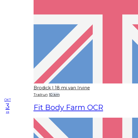
Brodick
| 18 mi van Irvine
Trailrun
10 km
OKT
3
Fit Body Farm OCR
za