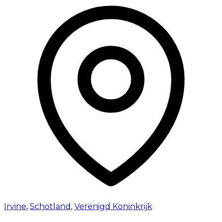
Irvine
,
Schotland
,
Verenigd Koninkrijk