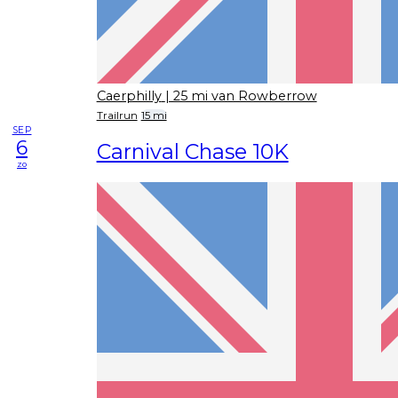
Caerphilly
| 25 mi van Rowberrow
Trailrun
15 mi
SEP
6
Carnival Chase 10K
zo