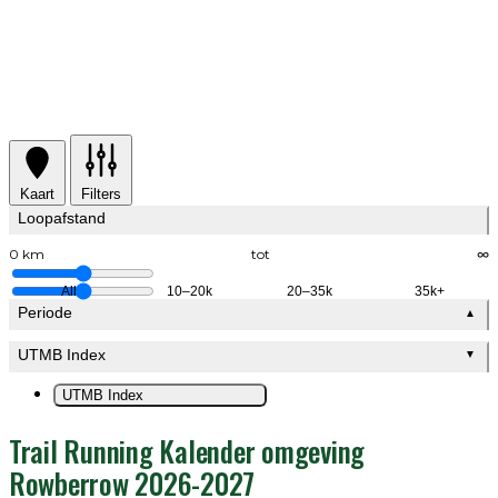
Kaart
Filters
Loopafstand
0 km
tot
∞
All
10–20k
20–35k
35k+
Periode
▲
UTMB Index
▼
UTMB Index
Trail Running Kalender omgeving
Rowberrow 2026-2027