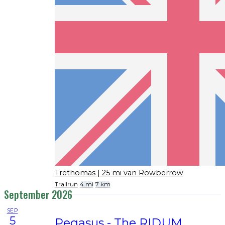
Trethomas
| 25 mi van Rowberrow
Trailrun
4 mi
7 km
September 2026
SEP
5
Pegasus - The RIDUM