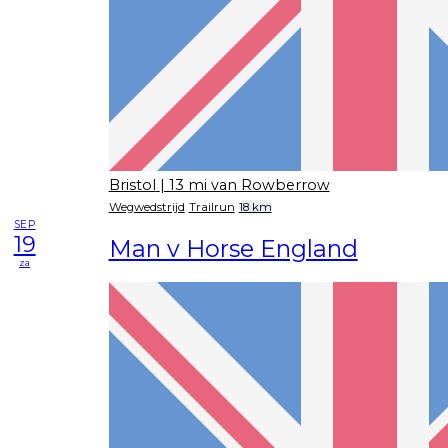
Bristol
| 13 mi van Rowberrow
Wegwedstrijd
Trailrun
18 km
SEP
19
Man v Horse England
za