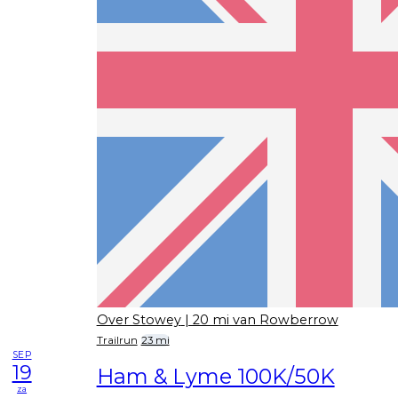
Over Stowey
| 20 mi van Rowberrow
Trailrun
23 mi
SEP
19
Ham & Lyme 100K/50K
za