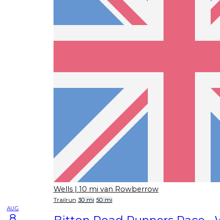
Wells
| 10 mi van Rowberrow
Trailrun
30 mi
50 mi
AUG
8