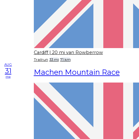
Cardiff
| 20 mi van Rowberrow
Trailrun
33 mi
71 km
AUG
31
Machen Mountain Race
ma