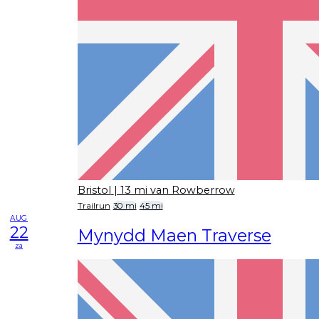
Bristol
| 13 mi van Rowberrow
Trailrun
30 mi
45 mi
AUG
22
Mynydd Maen Traverse
za