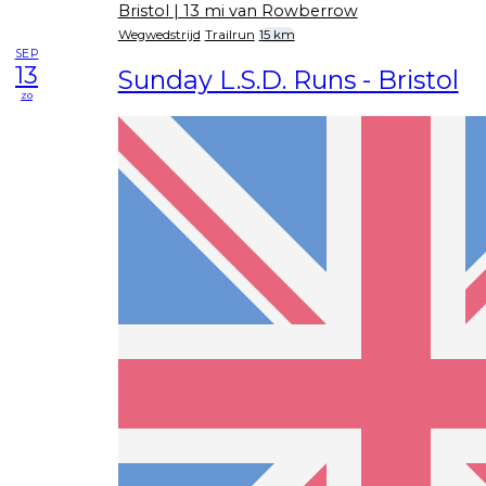
Bristol
| 13 mi van Rowberrow
Wegwedstrijd
Trailrun
15 km
SEP
13
Sunday L.S.D. Runs - Bristol
zo