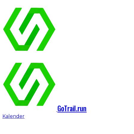
GoTrail.run
Kalender