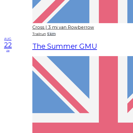
Cross
| 3 mi van Rowberrow
Trailrun
5 km
AUG
22
The Summer GMU
za