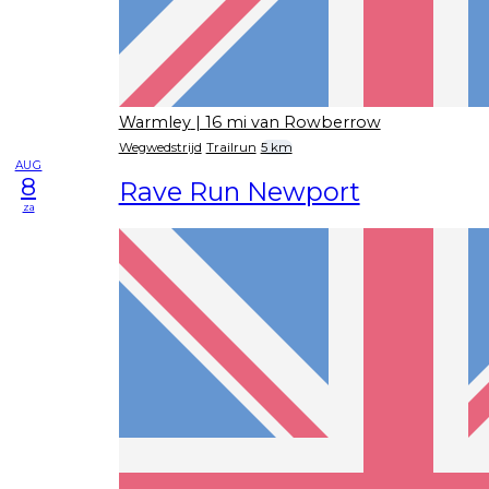
Warmley
| 16 mi van Rowberrow
Wegwedstrijd
Trailrun
5 km
AUG
8
Rave Run Newport
za