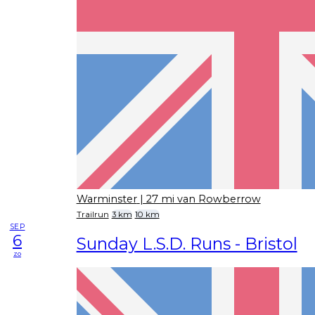
Warminster
| 27 mi van Rowberrow
Trailrun
3 km
10 km
SEP
6
Sunday L.S.D. Runs - Bristol
zo