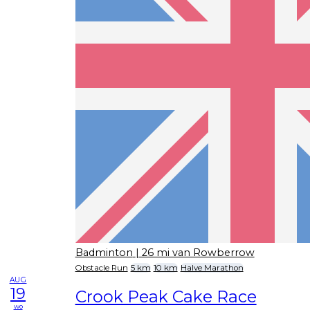
Badminton
| 26 mi van Rowberrow
Obstacle Run
5 km
10 km
Halve Marathon
AUG
19
Crook Peak Cake Race
wo