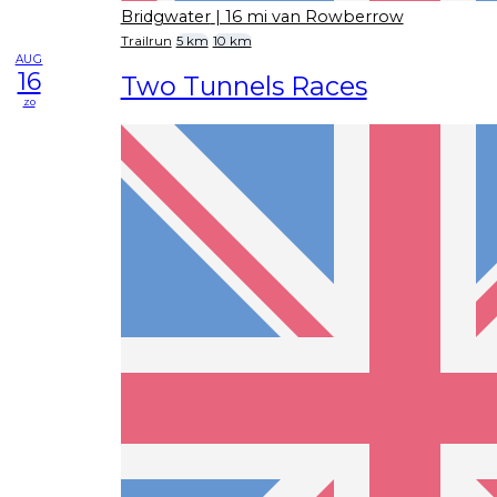
Bridgwater
| 16 mi van Rowberrow
Trailrun
5 km
10 km
AUG
16
Two Tunnels Races
zo