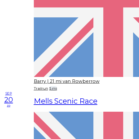
Barry
| 21 mi van Rowberrow
Trailrun
5 mi
SEP
20
Mells Scenic Race
zo