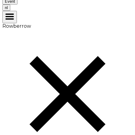
Event
nl
Rowberrow