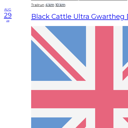
Trailrun
4 km
10 km
AUG
29
Black Cattle Ultra Gwartheg
za