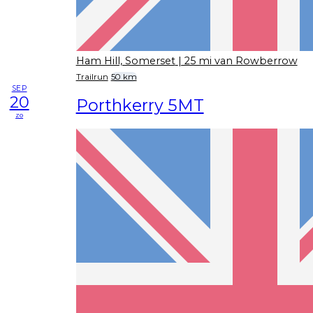
Ham Hill, Somerset
| 25 mi van Rowberrow
Trailrun
50 km
SEP
20
Porthkerry 5MT
zo