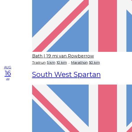
Bath
| 19 mi van Rowberrow
Trailrun
5 km
10 km
...
Marathon
50 km
AUG
16
South West Spartan
zo