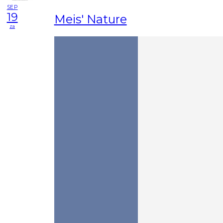
SEP
19
Meis' Nature
za