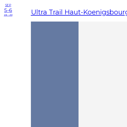
SEP
5-6
Ultra Trail Haut-Koenigsbour
za - zo