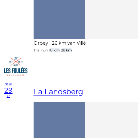
Orbey
| 26 km van Villé
Trailrun
10 km
28 km
NOV
29
La Landsberg
zo