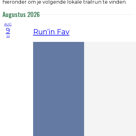
hieronder om je volgende lokale trailrun te vinden.
Augustus 2026
AUG
9
Run’in Fav
zo