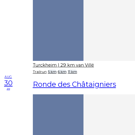
Turckheim
| 29 km van Villé
Trailrun
5 km
6 km
11 km
AUG
30
Ronde des Châtaigniers
zo