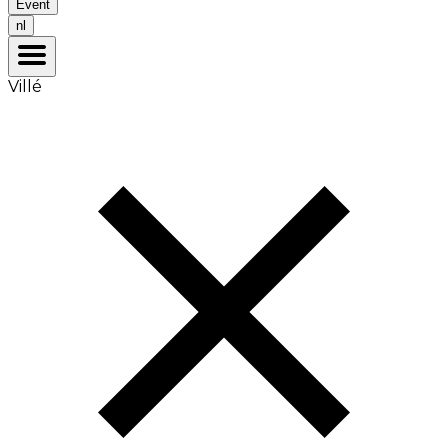
Event
nl
Villé