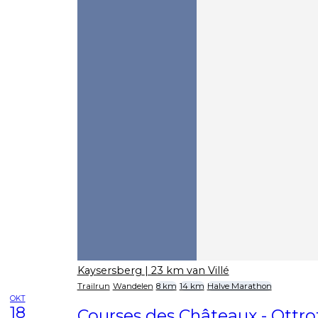
Kaysersberg
| 23 km van Villé
Trailrun
Wandelen
8 km
14 km
Halve Marathon
OKT
18
Courses des Châteaux - Ottro