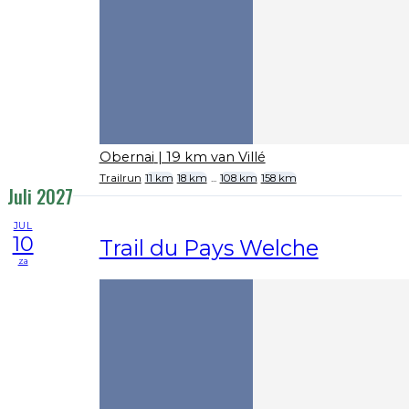
Obernai
| 19 km van Villé
Trailrun
11 km
18 km
...
108 km
158 km
Juli 2027
JUL
10
Trail du Pays Welche
za