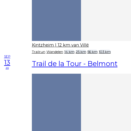
Kintzheim
| 12 km van Villé
Trailrun
Wandelen
14 km
25 km
56 km
103 km
SEP
13
Trail de la Tour - Belmont
zo