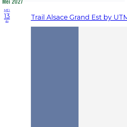
Mei 2027
MEI
13
Trail Alsace Grand Est by U
do