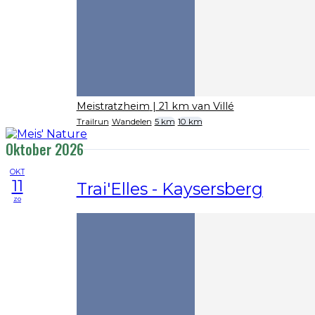
Meistratzheim
| 21 km van Villé
Trailrun
Wandelen
5 km
10 km
Oktober 2026
OKT
11
Trai'Elles - Kaysersberg
zo