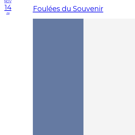
NOV
14
Foulées du Souvenir
za