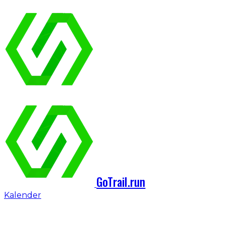
GoTrail.run
Kalender