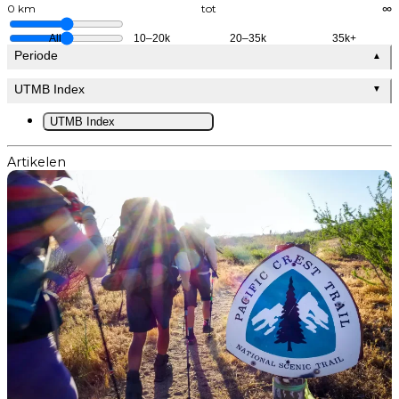
0 km
tot
∞
All
10–20k
20–35k
35k+
Periode
▲
UTMB Index
▼
UTMB Index
Artikelen