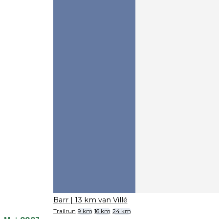
Barr
| 13 km van Villé
Trailrun
9 km
16 km
24 km