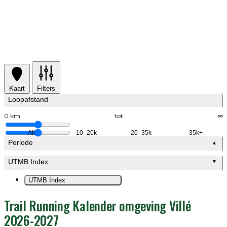
Kaart
Filters
Loopafstand
0 km
tot
∞
All
10–20k
20–35k
35k+
Periode
▲
UTMB Index
▼
UTMB Index
Trail Running Kalender omgeving Villé
2026-2027