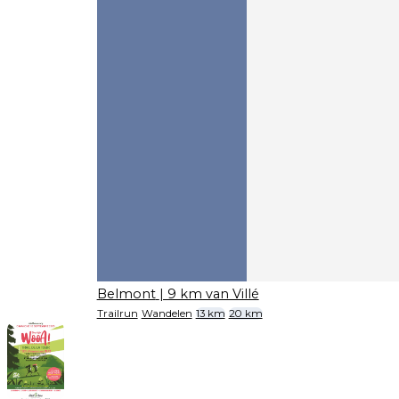
Belmont
| 9 km van Villé
Trailrun
Wandelen
13 km
20 km