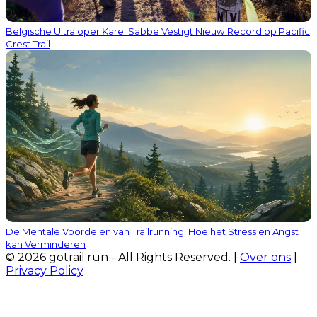
Belgische Ultraloper Karel Sabbe Vestigt Nieuw Record op Pacific
Crest Trail
De Mentale Voordelen van Trailrunning: Hoe het Stress en Angst
kan Verminderen
© 2026 gotrail.run - All Rights Reserved. |
Over ons
|
Privacy Policy