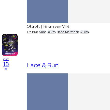
Ottrott
| 16 km van Villé
Trailrun
5 km
10 km
Halve Marathon
32 km
OKT
18
Lace & Run
zo