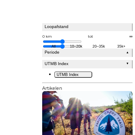
Loopafstand
0 km
tot
∞
All
10–20k
20–35k
35k+
Periode
▲
UTMB Index
▼
UTMB Index
Artikelen