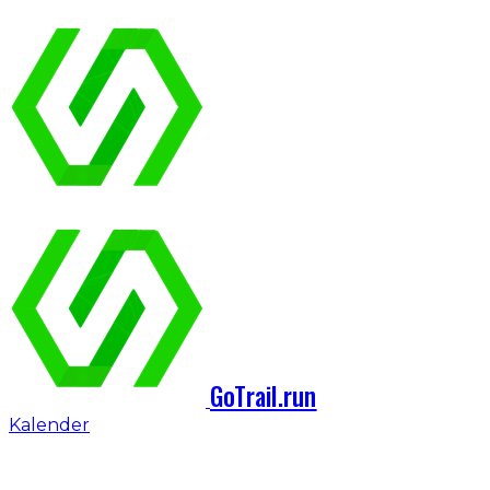
GoTrail.run
Kalender