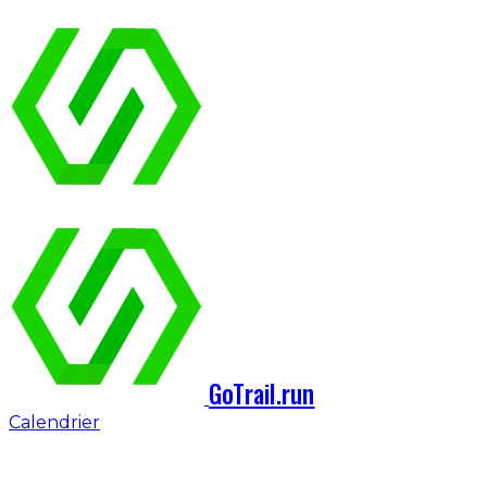
GoTrail.run
Calendrier