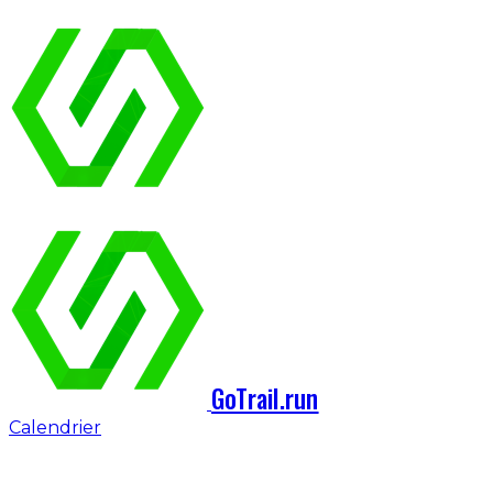
GoTrail.run
Calendrier