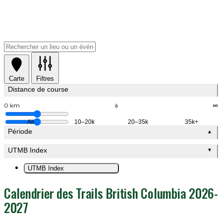
Carte
Filtres
Distance de course
0 km
à
∞
All
10–20k
20–35k
35k+
Période
▲
UTMB Index
▼
UTMB Index
Calendrier des Trails British Columbia 2026-
2027