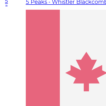
5
5 Peaks - Whistler Blackcom
sa