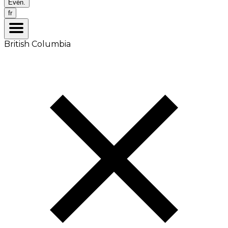
Évén.
fr
British Columbia