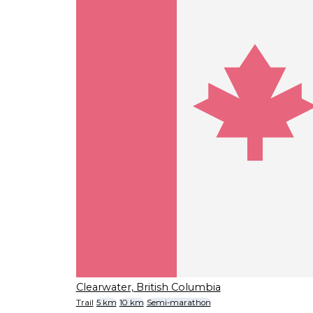
Clearwater, British Columbia
Trail
5 km
10 km
Semi-marathon