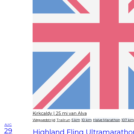
Kirkcaldy
| 25 mi van Alva
Wegwedstrijd
Trailrun
5 km
10 km
Halve Marathon
107 km
AUG
29
Highland Fling Ultramaratho