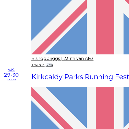
Bishopbriggs
| 23 mi van Alva
Trailrun
5 mi
AUG
29-30
Kirkcaldy Parks Running Fest
za - zo