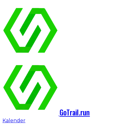
GoTrail.run
Kalender