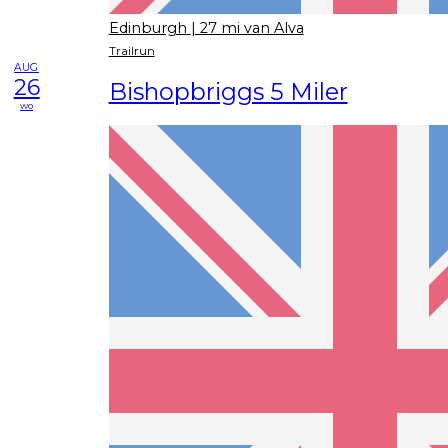
Edinburgh
| 27 mi van Alva
Trailrun
AUG
26
Bishopbriggs 5 Miler
wo