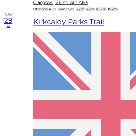
Glasgow
| 26 mi van Alva
Obstacle Run
Wandelen
3 km
5 km
10 km
15 km
AUG
29
Kirkcaldy Parks Trail
za