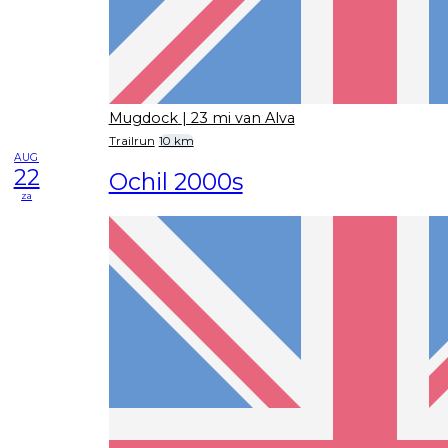
Mugdock
| 23 mi van Alva
Trailrun
10 km
AUG
22
Ochil 2000s
za