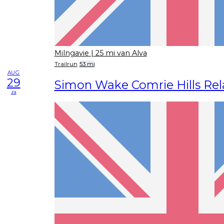
Milngavie
| 25 mi van Alva
Trailrun
53 mi
AUG
29
Simon Wake Comrie Hills Rel
za