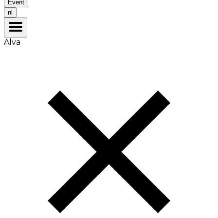
Event
nl
Alva