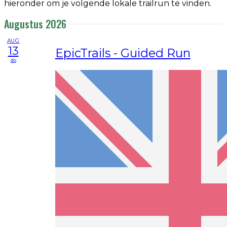
hieronder om je volgende lokale trailrun te vinden.
Augustus 2026
AUG
13
EpicTrails - Guided Run
do