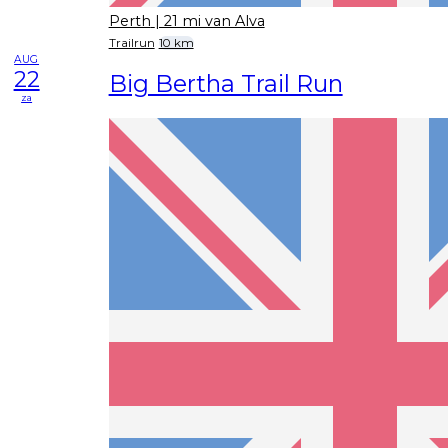
Perth
| 21 mi van Alva
Trailrun
10 km
AUG
22
Big Bertha Trail Run
za