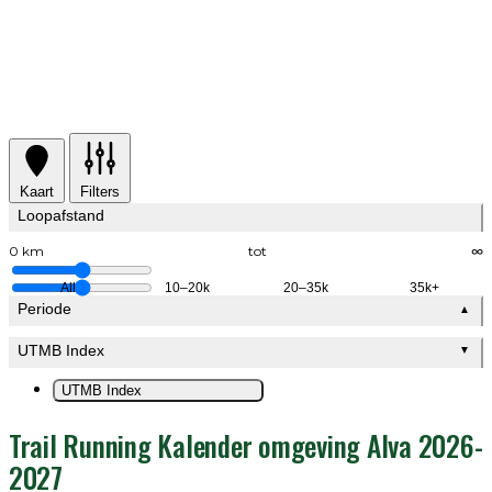
Kaart
Filters
Loopafstand
0 km
tot
∞
All
10–20k
20–35k
35k+
Periode
▲
UTMB Index
▼
UTMB Index
Trail Running Kalender omgeving Alva 2026-
2027