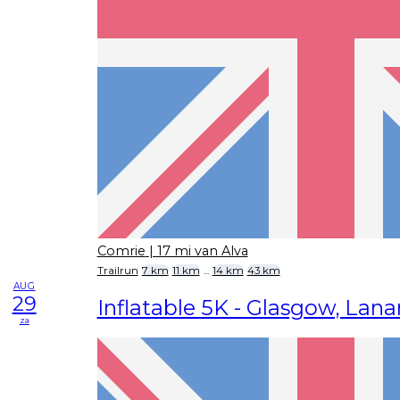
Comrie
| 17 mi van Alva
Trailrun
7 km
11 km
...
14 km
43 km
AUG
29
Inflatable 5K - Glasgow, Lana
za