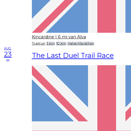
Kincardine
| 6 mi van Alva
Trailrun
5 km
10 km
Halve Marathon
AUG
23
The Last Duel Trail Race
zo