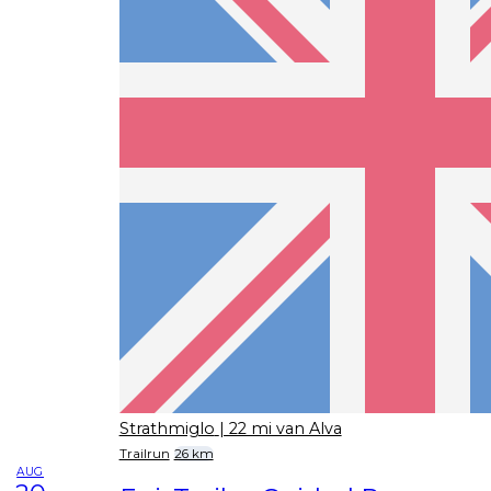
Strathmiglo
| 22 mi van Alva
Trailrun
26 km
AUG