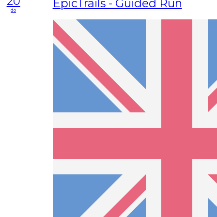
20
EpicTrails - Guided Run
do