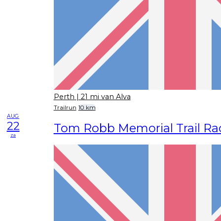
Perth
| 21 mi van Alva
Trailrun
10 km
AUG
22
Tom Robb Memorial Trail Ra
za