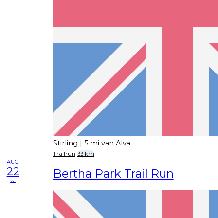
Stirling
| 5 mi van Alva
Trailrun
33 km
AUG
22
Bertha Park Trail Run
za