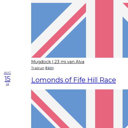
Mugdock
| 23 mi van Alva
Trailrun
8 km
AUG
15
Lomonds of Fife Hill Race
za