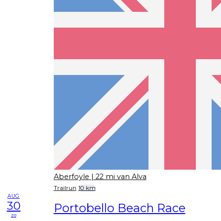
Aberfoyle
| 22 mi van Alva
Trailrun
10 km
AUG
30
Portobello Beach Race
zo