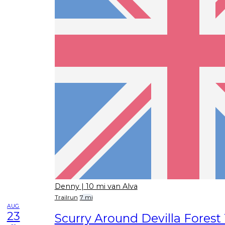
Denny
| 10 mi van Alva
Trailrun
7 mi
AUG
23
Scurry Around Devilla Forest 