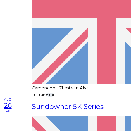
Cardenden
| 21 mi van Alva
Trailrun
6 mi
AUG
26
Sundowner 5K Series
wo