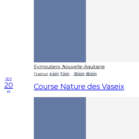
Eymoutiers, Nouvelle-Aquitaine
Trailrun
4 km
7 km
...
35 km
56 km
SEP
20
Course Nature des Vaseix
zo