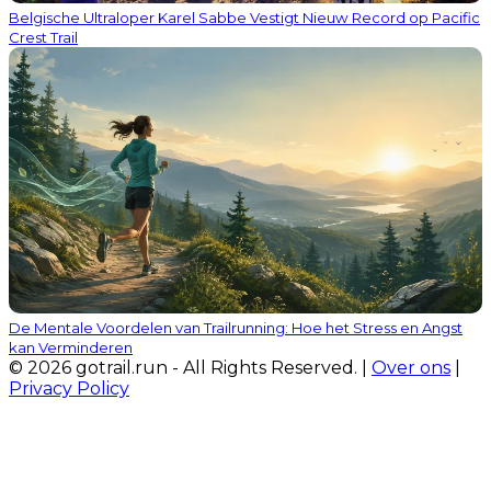
Belgische Ultraloper Karel Sabbe Vestigt Nieuw Record op Pacific
Crest Trail
De Mentale Voordelen van Trailrunning: Hoe het Stress en Angst
kan Verminderen
© 2026 gotrail.run - All Rights Reserved. |
Over ons
|
Privacy Policy