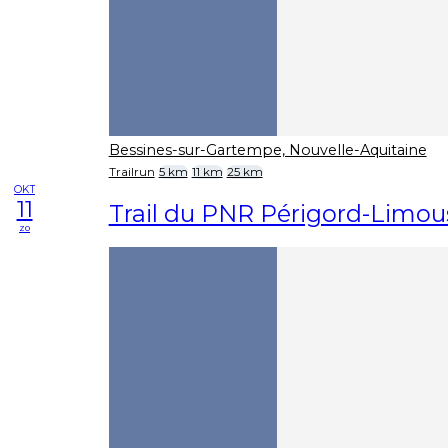
Bessines-sur-Gartempe, Nouvelle-Aquitaine
Trailrun
5 km
11 km
25 km
OKT
11
Trail du PNR Périgord-Limou
zo