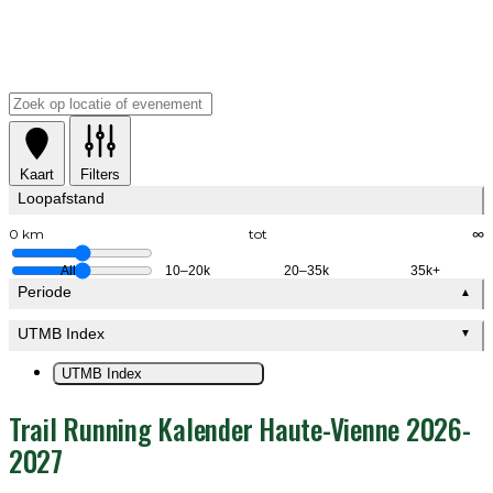
Kaart
Filters
Loopafstand
0 km
tot
∞
All
10–20k
20–35k
35k+
Periode
▲
UTMB Index
▼
UTMB Index
Trail Running Kalender Haute-Vienne 2026-
2027