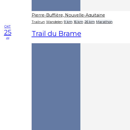
Pierre-Buffière, Nouvelle-Aquitaine
Trailrun
Wandelen
9 km
16 km
26 km
Marathon
OKT
25
Trail du Brame
zo