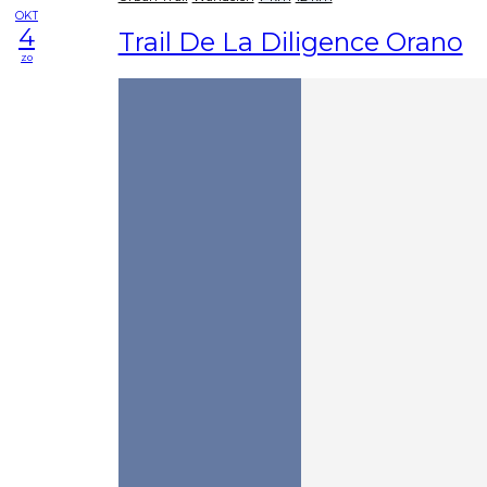
OKT
4
Trail De La Diligence Orano
zo