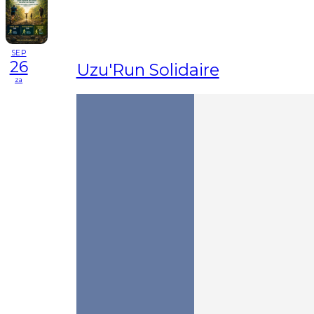
SEP
26
Uzu'Run Solidaire
za