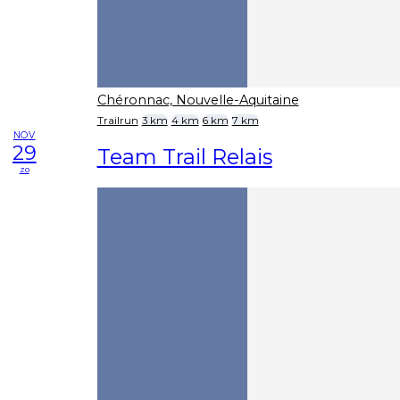
Chéronnac, Nouvelle-Aquitaine
Trailrun
3 km
4 km
6 km
7 km
NOV
29
Team Trail Relais
zo