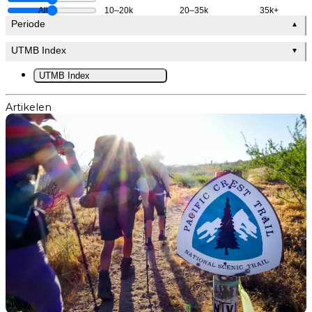
All
10–20k
20–35k
35k+
Periode
▲
UTMB Index
▼
UTMB Index
Artikelen