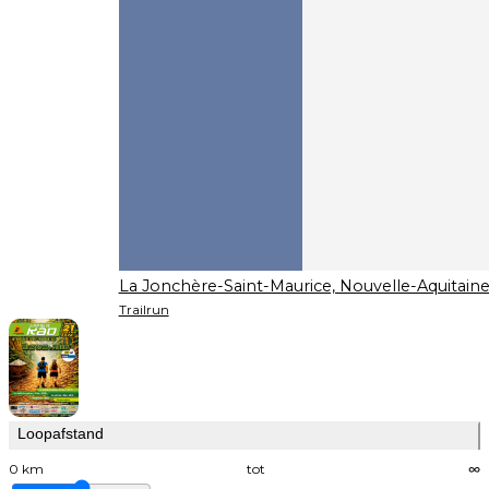
La Jonchère-Saint-Maurice, Nouvelle-Aquitain
Trailrun
Loopafstand
0 km
tot
∞