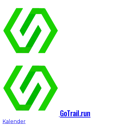
GoTrail.run
Kalender