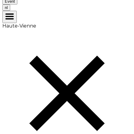
Event
nl
Haute-Vienne