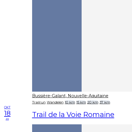
Bussière-Galant, Nouvelle-Aquitaine
Trailrun
Wandelen
10 km
15 km
20 km
37 km
OKT
18
Trail de la Voie Romaine
zo