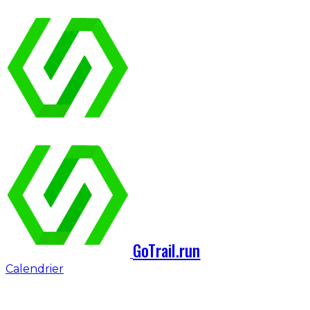
GoTrail.run
Calendrier