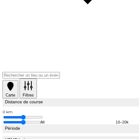
Carte
Filtres
Distance de course
0 km
All
10–20k
Période