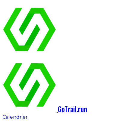
GoTrail.run
Calendrier