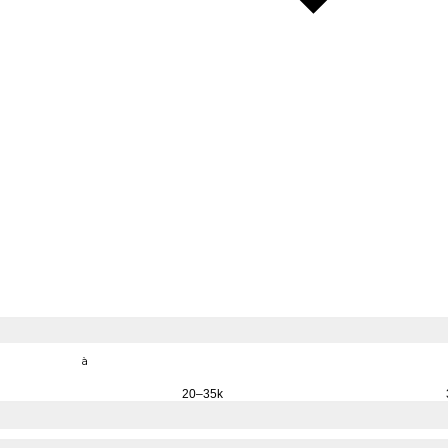
à
20–35k