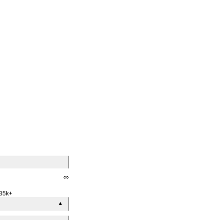
∞
35k+
▲