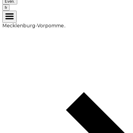
Évén.
fr
Mecklenburg-Vorpomme..