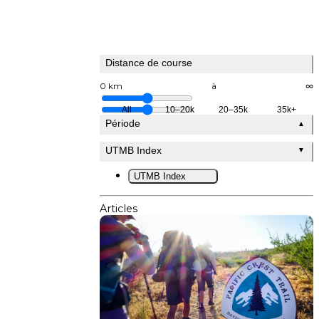
Distance de course
0 km
à
∞
All
10–20k
20–35k
35k+
Période
▲
UTMB Index
▼
UTMB Index
Articles