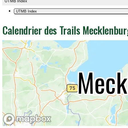
UTMB Index
UTMB Index
Calendrier des Trails Mecklenb