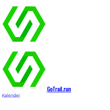
GoTrail.run
Kalender