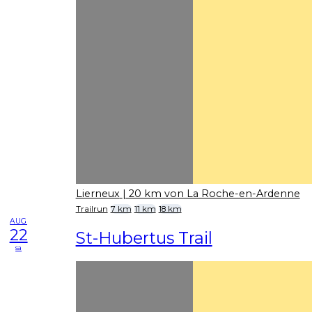
Lierneux
| 20 km von La Roche-en-Ardenne
Trailrun
7 km
11 km
18 km
AUG
22
St-Hubertus Trail
sa