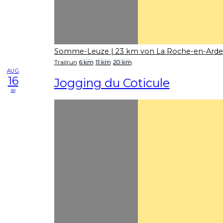
Somme-Leuze
| 23 km von La Roche-en-Ard
Trailrun
6 km
11 km
20 km
AUG
16
Jogging du Coticule
so