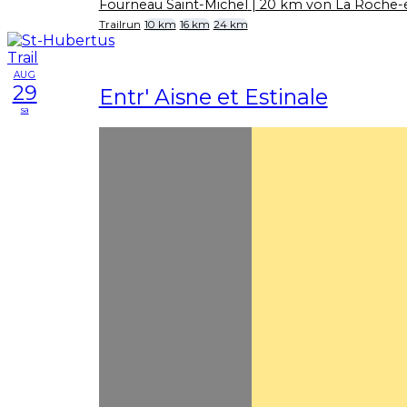
Fourneau Saint-Michel
| 20 km von La Roche
Trailrun
10 km
16 km
24 km
AUG
29
Entr' Aisne et Estinale
sa